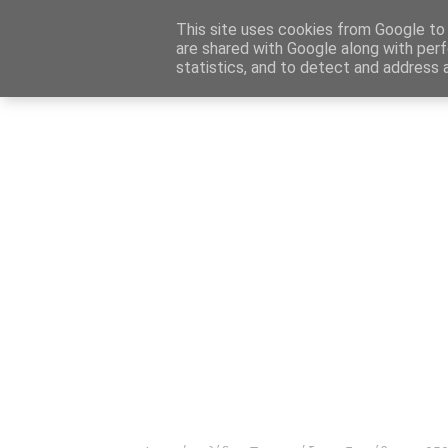
Αρχική
Καταχώρηση Αγγελίας
Επικοινωνία
Site 
This site uses cookies from Google to d
are shared with Google along with perf
statistics, and to detect and address 
Ενημέρωσ