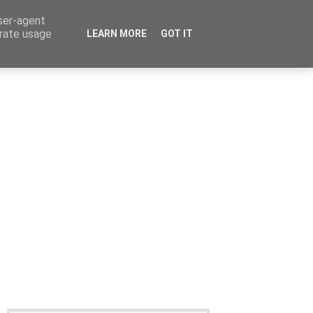
user-agent
erate usage
LEARN MORE
GOT IT
Καταχώρηση Αγγελίας