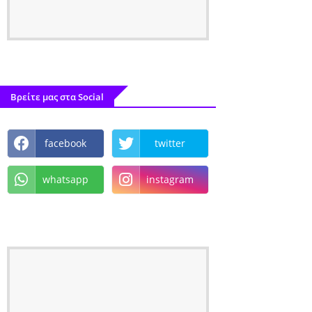
Βρείτε μας στα Social
facebook
twitter
whatsapp
instagram