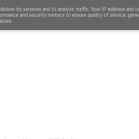
Map
eliver its services and to analyze traffic. Your IP address and 
ormance and security metrics to ensure quality of service, gen
abuse.
η
Αγγελίες Εργασίας
Δημόσιος Τομέας
Επικράτεια