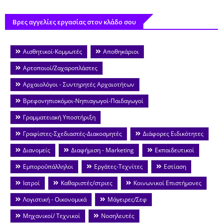
Βρες αγγελίες εργασίας στον κλάδο σου
Αισθητικοί-Κομμωτές
Αποθηκάριοι
Αρτοποιοί/Ζαχαροπλάστες
Αρχαιολόγοι - Συντηρητές Αρχαιοτήτων
Βρεφονηπιοκόμοι-Νηπιαγωγοί-Παιδαγωγοί
Γραμματειακή Υποστήριξη
Γραφίστες-Σχεδιαστές-Διακοσμητές
Διάφορες Ειδικότητες
Διανομείς
Διαφήμιση - Marketing
Εκπαιδευτικοί
Εμποροΰπάλληλοι
Εργάτες-Τεχνίτες
Εστίαση
Ιατροί
Καθαριστές/στριες
Κοινωνικοί Επιστήμονες
Λογιστική - Οικονομικά
Μάγειρες/Σεφ
Μηχανικοί/ Τεχνικοί
Νοσηλευτές