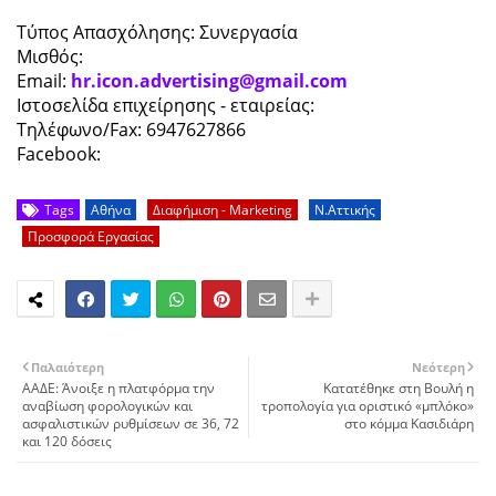
Τύπος Απασχόλησης: Συνεργασία
Μισθός:
Email:
hr.icon.advertising@gmail.com
Ιστοσελίδα επιχείρησης - εταιρείας:
Τηλέφωνο/Fax: 6947627866
Facebook:
Tags
Αθήνα
Διαφήμιση - Marketing
Ν.Αττικής
Προσφορά Εργασίας
Παλαιότερη
Νεότερη
ΑΑΔΕ: Άνοιξε η πλατφόρμα την
Κατατέθηκε στη Βουλή η
αναβίωση φορολογικών και
τροπολογία για οριστικό «μπλόκο»
ασφαλιστικών ρυθμίσεων σε 36, 72
στο κόμμα Κασιδιάρη
και 120 δόσεις