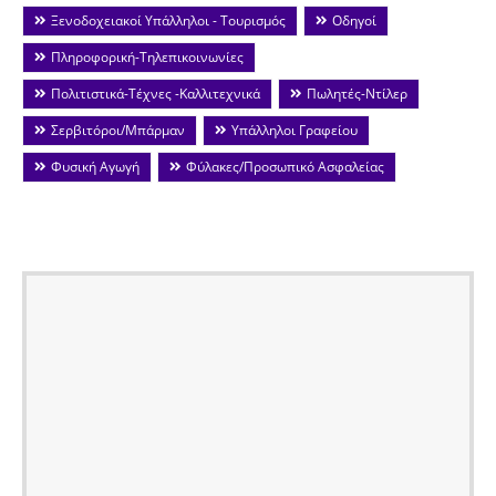
Ξενοδοχειακοί Υπάλληλοι - Τουρισμός
Οδηγοί
Πληροφορική-Τηλεπικοινωνίες
Πολιτιστικά-Τέχνες -Καλλιτεχνικά
Πωλητές-Ντίλερ
Σερβιτόροι/Μπάρμαν
Υπάλληλοι Γραφείου
Φυσική Αγωγή
Φύλακες/Προσωπικό Ασφαλείας