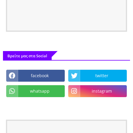
Βρείτε μας στα Social
facebook
twitter
whatsapp
instagram