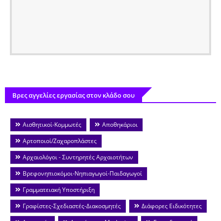
Βρες αγγελίες εργασίας στον κλάδο σου
Αισθητικοί-Κομμωτές
Αποθηκάριοι
Αρτοποιοί/Ζαχαροπλάστες
Αρχαιολόγοι - Συντηρητές Αρχαιοτήτων
Βρεφονηπιοκόμοι-Νηπιαγωγοί-Παιδαγωγοί
Γραμματειακή Υποστήριξη
Γραφίστες-Σχεδιαστές-Διακοσμητές
Διάφορες Ειδικότητες