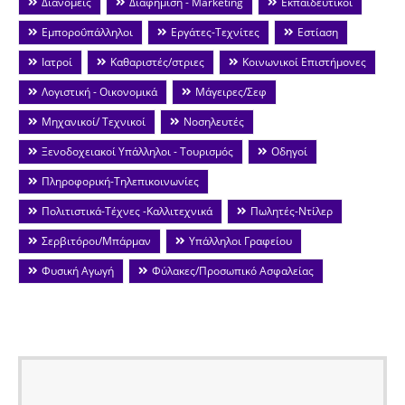
Διανομείς
Διαφήμιση - Marketing
Εκπαιδευτικοί
Εμποροΰπάλληλοι
Εργάτες-Τεχνίτες
Εστίαση
Ιατροί
Καθαριστές/στριες
Κοινωνικοί Επιστήμονες
Λογιστική - Οικονομικά
Μάγειρες/Σεφ
Μηχανικοί/ Τεχνικοί
Νοσηλευτές
Ξενοδοχειακοί Υπάλληλοι - Τουρισμός
Οδηγοί
Πληροφορική-Τηλεπικοινωνίες
Πολιτιστικά-Τέχνες -Καλλιτεχνικά
Πωλητές-Ντίλερ
Σερβιτόροι/Μπάρμαν
Υπάλληλοι Γραφείου
Φυσική Αγωγή
Φύλακες/Προσωπικό Ασφαλείας