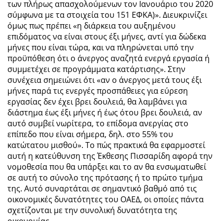
των πλήρως απασχολούμενων τον Ιανουάριο του 2020
σύμφωνα με τα στοιχεία του 151 ΕΦΚΑ)». Διευκρινίζει
όμως πως πρέπει «η διάρκεια του αυξημένου
επιδόματος να είναι στους έξι μήνες, αντί για δώδεκα
μήνες που είναι τώρα, και να πληρώνεται υπό την
προϋπόθεση ότι ο άνεργος αναζητά ενεργά εργασία ή
συμμετέχει σε προγράμματα κατάρτισης». Στην
συνέχεια σημειώνει ότι «αν ο άνεργος μετά τους έξι
μήνες παρά τις ενεργές προσπάθειες για εύρεση
εργασίας δεν έχει βρει δουλειά, θα λαμβάνει για
διάστημα έως έξι μήνες ή έως ότου βρει δουλειά, αν
αυτό συμβεί νωρίτερα, το επίδομα ανεργίας στο
επίπεδο που είναι σήμερα, δηλ. στο 55% του
κατώτατου μισθού». Το πώς πρακτικά θα εφαρμοστεί
αυτή η κατεύθυνση της Έκθεσης Πισσαρίδη αφορά την
νομοθεσία που θα υπάρξει και το αν θα ενσωματωθεί
σε αυτή το σύνολο της πρότασης ή το πρώτο τμήμα
της. Αυτό συναρτάται σε σημαντικό βαθμό από τις
οικονομικές δυνατότητες του ΟΑΕΔ, οι οποίες πάντα
σχετίζονται με την συνολική δυνατότητα της
οικονομίας.