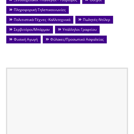
Πληροφορική-Τηλεπικοινωνίες
Πολιτιστικά-Τέχνες -Καλλιτεχνικά
Πωλητές-Ντίλερ
Σερβιτόροι/Μπάρμαν
Υπάλληλοι Γραφείου
Φυσική Αγωγή
Φύλακες/Προσωπικό Ασφαλείας