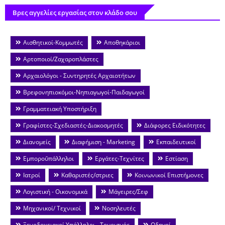
Βρες αγγελίες εργασίας στον κλάδο σου
Αισθητικοί-Κομμωτές
Αποθηκάριοι
Αρτοποιοί/Ζαχαροπλάστες
Αρχαιολόγοι - Συντηρητές Αρχαιοτήτων
Βρεφονηπιοκόμοι-Νηπιαγωγοί-Παιδαγωγοί
Γραμματειακή Υποστήριξη
Γραφίστες-Σχεδιαστές-Διακοσμητές
Διάφορες Ειδικότητες
Διανομείς
Διαφήμιση - Marketing
Εκπαιδευτικοί
Εμποροΰπάλληλοι
Εργάτες-Τεχνίτες
Εστίαση
Ιατροί
Καθαριστές/στριες
Κοινωνικοί Επιστήμονες
Λογιστική - Οικονομικά
Μάγειρες/Σεφ
Μηχανικοί/ Τεχνικοί
Νοσηλευτές
Ξενοδοχειακοί Υπάλληλοι - Τουρισμός
Οδηγοί