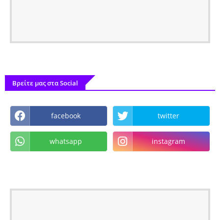
Βρείτε μας στα Social
facebook
twitter
whatsapp
instagram