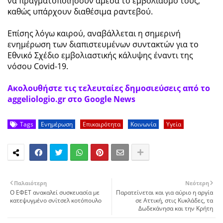
να πραγματοποιήσουν άμεσα το εμβολιασμό τους,
καθώς υπάρχουν διαθέσιμα ραντεβού.
Επίσης λόγω καιρού, αναβάλλεται η σημερινή
ενημέρωση των διαπιστευμένων συντακτών για το
Εθνικό Σχέδιο εμβολιαστικής κάλυψης έναντι της
νόσου Covid-19.
Ακολουθήστε τις τελευταίες δημοσιεύσεις από το
aggeliologio.gr στο Google News
Tags
Ενημέρωση
Επικαιρότητα
Κοινωνία
Υγεία
Παλαιότερη
Νεότερη
Ο ΕΦΕΤ ανακαλεί συσκευασία με
Παρατείνεται και για αύριο η αργία
κατεψυγμένο σνίτσελ κοτόπουλο
σε Αττική, στις Κυκλάδες, τα
Δωδεκάνησα και την Κρήτη