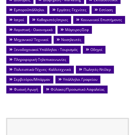
Εμποροΰπάλληλοι
Εργάτες-Τεχνίτες
Εστίαση
Ιατροί
Καθαριστές/στριες
Κοινωνικοί Επιστήμονες
Λογιστική - Οικονομικά
Μάγειρες/Σεφ
Μηχανικοί/ Τεχνικοί
Νοσηλευτές
Ξενοδοχειακοί Υπάλληλοι - Τουρισμός
Οδηγοί
Πληροφορική-Τηλεπικοινωνίες
Πολιτιστικά-Τέχνες -Καλλιτεχνικά
Πωλητές-Ντίλερ
Σερβιτόροι/Μπάρμαν
Υπάλληλοι Γραφείου
Φυσική Αγωγή
Φύλακες/Προσωπικό Ασφαλείας