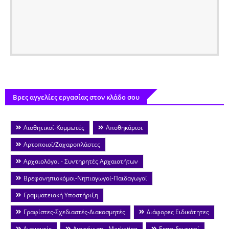
Βρες αγγελίες εργασίας στον κλάδο σου
Αισθητικοί-Κομμωτές
Αποθηκάριοι
Αρτοποιοί/Ζαχαροπλάστες
Αρχαιολόγοι - Συντηρητές Αρχαιοτήτων
Βρεφονηπιοκόμοι-Νηπιαγωγοί-Παιδαγωγοί
Γραμματειακή Υποστήριξη
Γραφίστες-Σχεδιαστές-Διακοσμητές
Διάφορες Ειδικότητες
Διανομείς
Διαφήμιση - Marketing
Εκπαιδευτικοί