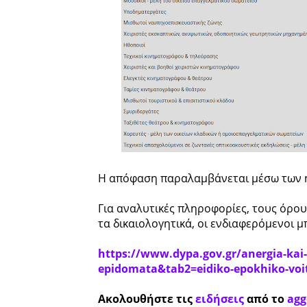
Η απόφαση παραλαμβάνεται μέσω των η
Για αναλυτικές πληροφορίες, τους όρου
τα δικαιολογητικά, οι ενδιαφερόμενοι 
https://www.dypa.gov.gr/anergia-kai
epidomata&tab2=eidiko-epokhiko-vo
Ακολουθήστε τις
ειδήσεις
από το
agg