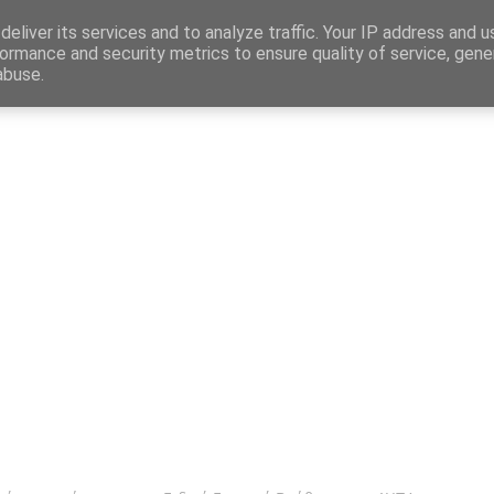
Map
eliver its services and to analyze traffic. Your IP address and 
ormance and security metrics to ensure quality of service, gen
abuse.
η
Αγγελίες Εργασίας
Δημόσιος Τομέας
Επικράτεια