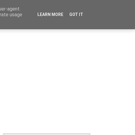
user-agent
erate usage
LEARN MORE
GOT IT
Καταχώρηση Αγγελίας