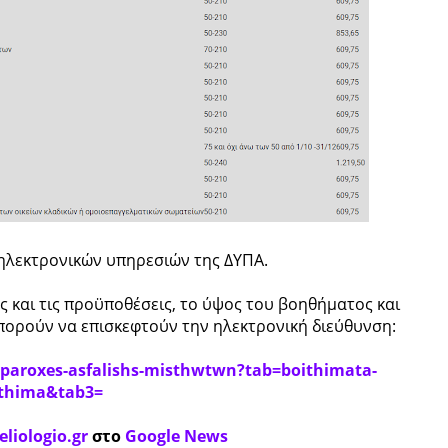
λεκτρονικών υπηρεσιών της ΔΥΠΑ.
ς και τις προϋποθέσεις, το ύψος του βοηθήματος και
μπορούν να επισκεφτούν την ηλεκτρονική διεύθυνση:
-paroxes-asfalishs-misthwtwn?tab=boithimata-
ithima&tab3=
eliologio.gr
στο
Google News