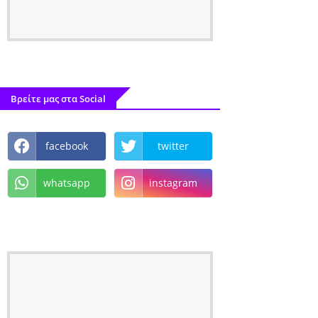
Βρείτε μας στα Social
facebook
twitter
whatsapp
instagram