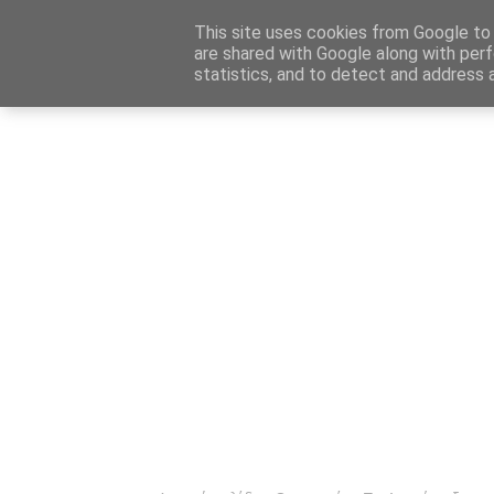
Αρχική
Καταχώρηση Αγγελίας
Επικοινωνία
Site 
This site uses cookies from Google to d
are shared with Google along with perf
statistics, and to detect and address 
Ενημέρωσ