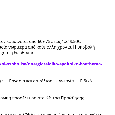
ος κυμαίνεται από 609,75€ έως 1.219,50€.
ικασία νωρίτερα από κάθε άλλη χρονιά. Η υποβολή
.gr στη διεύθυνση:
-kai-asphalise/anergia/eidiko-epokhiko-boethema-
.gr → Εργασία και ασφάλιση → Ανεργία → Ειδικό
πρόσωπη προσέλευση στα Κέντρα Προώθησης
μένοι στον e-ΕΦΚΑ που ασκούν ένα από τα παρακάτω