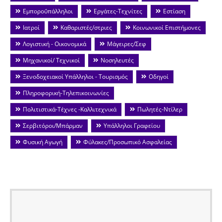
Εμποροΰπάλληλοι
Εργάτες-Τεχνίτες
Εστίαση
Ιατροί
Καθαριστές/στριες
Κοινωνικοί Επιστήμονες
Λογιστική - Οικονομικά
Μάγειρες/Σεφ
Μηχανικοί/ Τεχνικοί
Νοσηλευτές
Ξενοδοχειακοί Υπάλληλοι - Τουρισμός
Οδηγοί
Πληροφορική-Τηλεπικοινωνίες
Πολιτιστικά-Τέχνες -Καλλιτεχνικά
Πωλητές-Ντίλερ
Σερβιτόροι/Μπάρμαν
Υπάλληλοι Γραφείου
Φυσική Αγωγή
Φύλακες/Προσωπικό Ασφαλείας