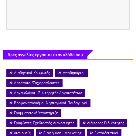
Βρες αγγελίες εργασίας στον κλάδο σου
Αισθητικοί-Κομμωτές
Αποθηκάριοι
Αρτοποιοί/Ζαχαροπλάστες
Αρχαιολόγοι - Συντηρητές Αρχαιοτήτων
Βρεφονηπιοκόμοι-Νηπιαγωγοί-Παιδαγωγοί
Γραμματειακή Υποστήριξη
Γραφίστες-Σχεδιαστές-Διακοσμητές
Διάφορες Ειδικότητες
Διανομείς
Διαφήμιση - Marketing
Εκπαιδευτικοί