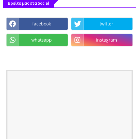
Βρείτε μας στα Social
facebook
twitter
whatsapp
instagram