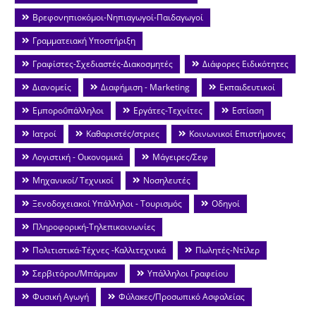
Βρεφονηπιοκόμοι-Νηπιαγωγοί-Παιδαγωγοί
Γραμματειακή Υποστήριξη
Γραφίστες-Σχεδιαστές-Διακοσμητές
Διάφορες Ειδικότητες
Διανομείς
Διαφήμιση - Marketing
Εκπαιδευτικοί
Εμποροΰπάλληλοι
Εργάτες-Τεχνίτες
Εστίαση
Ιατροί
Καθαριστές/στριες
Κοινωνικοί Επιστήμονες
Λογιστική - Οικονομικά
Μάγειρες/Σεφ
Μηχανικοί/ Τεχνικοί
Νοσηλευτές
Ξενοδοχειακοί Υπάλληλοι - Τουρισμός
Οδηγοί
Πληροφορική-Τηλεπικοινωνίες
Πολιτιστικά-Τέχνες -Καλλιτεχνικά
Πωλητές-Ντίλερ
Σερβιτόροι/Μπάρμαν
Υπάλληλοι Γραφείου
Φυσική Αγωγή
Φύλακες/Προσωπικό Ασφαλείας