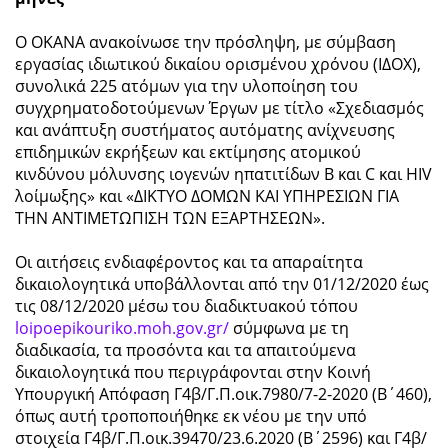
Ο ΟΚΑΝΑ ανακοίνωσε την πρόσληψη, με σύμβαση
εργασίας ιδιωτικού δικαίου ορισμένου χρόνου (ΙΔΟΧ),
συνολικά 225 ατόμων για την υλοποίηση του
συγχρηματοδοτούμενων Έργων με τίτλο «Σχεδιασμός
και ανάπτυξη συστήματος αυτόματης ανίχνευσης
επιδημικών εκρήξεων και εκτίμησης ατομικού
κινδύνου μόλυνσης ιογενών ηπατιτίδων B και C και HIV
λοίμωξης» και «ΔΙΚΤΥΟ ΔΟΜΩΝ ΚΑΙ ΥΠΗΡΕΣΙΩΝ ΓΙΑ
ΤΗΝ ΑΝΤΙΜΕΤΩΠΙΣΗ ΤΩΝ ΕΞΑΡΤΗΣΕΩΝ».
Οι αιτήσεις ενδιαφέροντος και τα απαραίτητα
δικαιολογητικά υποβάλλονται από την 01/12/2020 έως
τις 08/12/2020 μέσω του διαδικτυακού τόπου
loipoepikouriko.moh.gov.gr/
σύμφωνα με τη
διαδικασία, τα προσόντα και τα απαιτούμενα
δικαιολογητικά που περιγράφονται στην Κοινή
Υπουργική Απόφαση Γ4β/Γ.Π.οικ.7980/7-2-2020 (Β΄460),
όπως αυτή τροποποιήθηκε εκ νέου με την υπό
στοιχεία Γ4β/Γ.Π.οικ.39470/23.6.2020 (Β΄2596) και Γ4β/