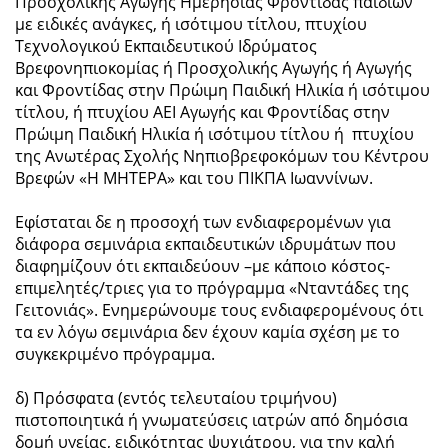
Προσχολικής Αγωγής Ημερήσιας Φροντίδας παιδιών
με ειδικές ανάγκες, ή ισότιμου τίτλου, πτυχίου
Τεχνολογικού Εκπαιδευτικού Ιδρύματος
Βρεφονηπιοκομίας ή Προσχολικής Αγωγής ή Αγωγής
και Φροντίδας στην Πρώιμη Παιδική Ηλικία ή ισότιμου
τίτλου, ή πτυχίου ΑΕΙ Αγωγής και Φροντίδας στην
Πρώιμη Παιδική Ηλικία ή ισότιμου τίτλου ή πτυχίου
της Ανωτέρας Σχολής Νηπιοβρεφοκόμων του Κέντρου
Βρεφών «Η ΜΗΤΕΡΑ» και του ΠΙΚΠΑ Ιωαννίνων.
Εφίσταται δε η προσοχή των ενδιαφερομένων για
διάφορα σεμινάρια εκπαιδευτικών ιδρυμάτων που
διαφημίζουν ότι εκπαιδεύουν –με κάποιο κόστος-
επιμελητές/τριες για το πρόγραμμα «Νταντάδες της
Γειτονιάς». Ενημερώνουμε τους ενδιαφερομένους ότι
τα εν λόγω σεμινάρια δεν έχουν καμία σχέση με το
συγκεκριμένο πρόγραμμα.
δ) Πρόσφατα (εντός τελευταίου τριμήνου)
πιστοποιητικά ή γνωματεύσεις ιατρών από δημόσια
δομή υγείας, ειδικότητας ψυχιάτρου, για την καλή