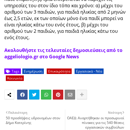
υπηρεσίες του στον ίδιο τόπο και χρόνο: α) μέχρι του
αριθμού των 3 παιδιών, για παιδιά ηλικίας από 2 μηνών
έως 2,5 ετών, εκ των οποίων μόνο ένα παιδί μπορεί να
είναι ηλικίας κάτω του ενός έτους, β) μέχρι του
αριθμού των 2 παιδιών, για παιδιά ηλικίας κάτω του
ενός έτους.
Ακολουθήστε τις τελευταίες δημοσιεύσεις από το
aggeliologio.gr στο Google News
Tags
Ενημέρωση
Επικαιρότητα
Εργασιακά - Νέα
Κοινωνία
Παλαιότερη
Νεότερη
50 προσλήψεις υδρονομέων στον
ΟΑΕΔ: Αναρτήθηκαν οι προσωρινοί
Δήμο Κατερίνης
πίνακες για τις 540 θέσεις
εργασιακών συμβούλων