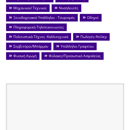
Μηχανικοί/ Τεχνικοί
Νοσηλευτές
Ξενοδοχειακοί Υπάλληλοι - Τουρισμός
Οδηγοί
Πληροφορική-Τηλεπικοινωνίες
Πολιτιστικά-Τέχνες -Καλλιτεχνικά
Πωλητές-Ντίλερ
Σερβιτόροι/Μπάρμαν
Υπάλληλοι Γραφείου
Φυσική Αγωγή
Φύλακες/Προσωπικό Ασφαλείας