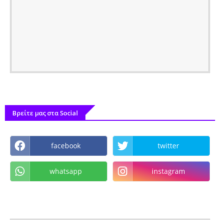
Βρείτε μας στα Social
facebook
twitter
whatsapp
instagram