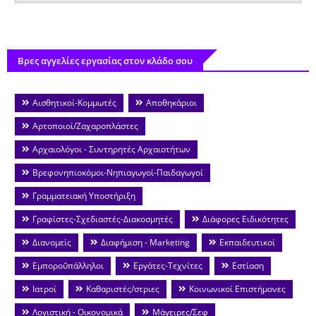
Βρες αγγελίες εργασίας στον κλάδο σου
Αισθητικοί-Κομμωτές
Αποθηκάριοι
Αρτοποιοί/Ζαχαροπλάστες
Αρχαιολόγοι - Συντηρητές Αρχαιοτήτων
Βρεφονηπιοκόμοι-Νηπιαγωγοί-Παιδαγωγοί
Γραμματειακή Υποστήριξη
Γραφίστες-Σχεδιαστές-Διακοσμητές
Διάφορες Ειδικότητες
Διανομείς
Διαφήμιση - Marketing
Εκπαιδευτικοί
Εμποροΰπάλληλοι
Εργάτες-Τεχνίτες
Εστίαση
Ιατροί
Καθαριστές/στριες
Κοινωνικοί Επιστήμονες
Λογιστική - Οικονομικά
Μάγειρες/Σεφ