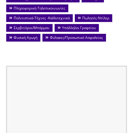
Πληροφορική-Τηλεπικοινωνίες
Πολιτιστικά-Τέχνες -Καλλιτεχνικά
Πωλητές-Ντίλερ
Σερβιτόροι/Μπάρμαν
Υπάλληλοι Γραφείου
Φυσική Αγωγή
Φύλακες/Προσωπικό Ασφαλείας