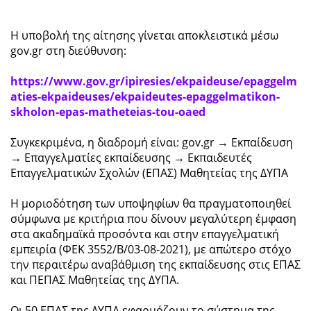
Η υποβολή της αίτησης γίνεται αποκλειστικά μέσω
gov.gr στη διεύθυνση:
https://www.gov.gr/ipiresies/ekpaideuse/epaggelm
aties-ekpaideuses/ekpaideutes-epaggelmatikon-
skholon-epas-matheteias-tou-oaed
Συγκεκριμένα, η διαδρομή είναι: gov.gr → Εκπαίδευση
→ Επαγγελματίες εκπαίδευσης → Εκπαιδευτές
Επαγγελματικών Σχολών (ΕΠΑΣ) Μαθητείας της ΔΥΠΑ
Η μοριοδότηση των υποψηφίων θα πραγματοποιηθεί
σύμφωνα με κριτήρια που δίνουν μεγαλύτερη έμφαση
στα ακαδημαϊκά προσόντα και στην επαγγελματική
εμπειρία (ΦΕΚ 3552/Β/03-08-2021), με απώτερο στόχο
την περαιτέρω αναβάθμιση της εκπαίδευσης στις ΕΠΑΣ
και ΠΕΠΑΣ Μαθητείας της ΔΥΠΑ.
Οι 50 ΕΠΑΣ της ΔΥΠΑ εφαρμόζουν το σύστημα της