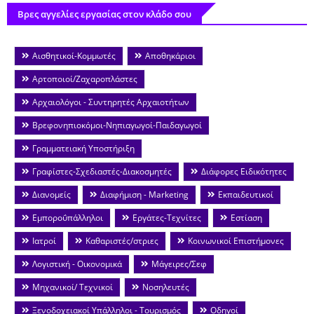
Βρες αγγελίες εργασίας στον κλάδο σου
Αισθητικοί-Κομμωτές
Αποθηκάριοι
Αρτοποιοί/Ζαχαροπλάστες
Αρχαιολόγοι - Συντηρητές Αρχαιοτήτων
Βρεφονηπιοκόμοι-Νηπιαγωγοί-Παιδαγωγοί
Γραμματειακή Υποστήριξη
Γραφίστες-Σχεδιαστές-Διακοσμητές
Διάφορες Ειδικότητες
Διανομείς
Διαφήμιση - Marketing
Εκπαιδευτικοί
Εμποροΰπάλληλοι
Εργάτες-Τεχνίτες
Εστίαση
Ιατροί
Καθαριστές/στριες
Κοινωνικοί Επιστήμονες
Λογιστική - Οικονομικά
Μάγειρες/Σεφ
Μηχανικοί/ Τεχνικοί
Νοσηλευτές
Ξενοδοχειακοί Υπάλληλοι - Τουρισμός
Οδηγοί