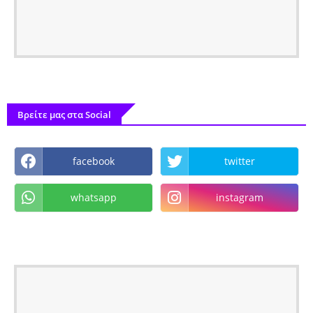
Βρείτε μας στα Social
facebook
twitter
whatsapp
instagram