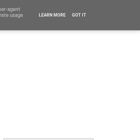
user-agent
erate usage
LEARN MORE
GOT IT
Καταχώρηση Αγγελίας