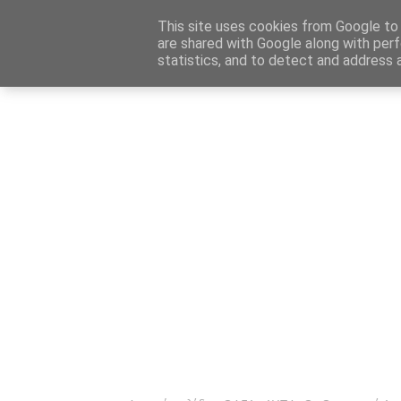
Αρχική
Καταχώρηση Αγγελίας
Επικοινωνία
Site 
This site uses cookies from Google to d
are shared with Google along with perf
statistics, and to detect and address 
Ενημέρωσ