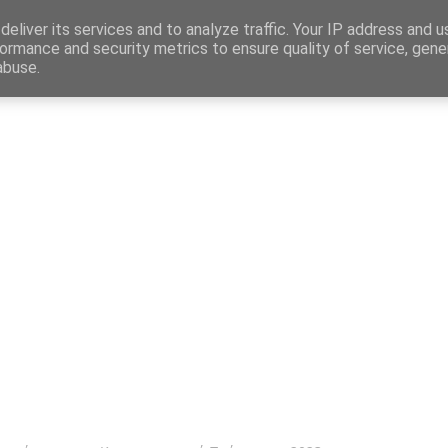
Map
eliver its services and to analyze traffic. Your IP address and 
ormance and security metrics to ensure quality of service, gen
abuse.
η
Αγγελίες Εργασίας
Δημόσιος Τομέας
Επικράτεια