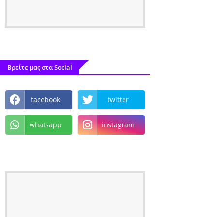
Βρείτε μας στα Social
facebook
twitter
whatsapp
instagram