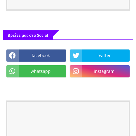
Βρείτε μας στα Social
facebook
twitter
whatsapp
instagram