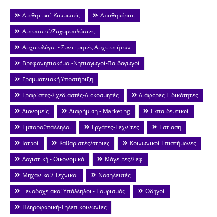
Αισθητικοί-Κομμωτές
Αποθηκάριοι
Αρτοποιοί/Ζαχαροπλάστες
Αρχαιολόγοι - Συντηρητές Αρχαιοτήτων
Βρεφονηπιοκόμοι-Νηπιαγωγοί-Παιδαγωγοί
Γραμματειακή Υποστήριξη
Γραφίστες-Σχεδιαστές-Διακοσμητές
Διάφορες Ειδικότητες
Διανομείς
Διαφήμιση - Marketing
Εκπαιδευτικοί
Εμποροΰπάλληλοι
Εργάτες-Τεχνίτες
Εστίαση
Ιατροί
Καθαριστές/στριες
Κοινωνικοί Επιστήμονες
Λογιστική - Οικονομικά
Μάγειρες/Σεφ
Μηχανικοί/ Τεχνικοί
Νοσηλευτές
Ξενοδοχειακοί Υπάλληλοι - Τουρισμός
Οδηγοί
Πληροφορική-Τηλεπικοινωνίες