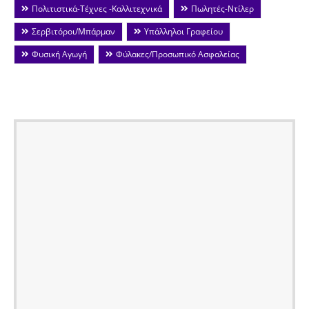
Πολιτιστικά-Τέχνες -Καλλιτεχνικά
Πωλητές-Ντίλερ
Σερβιτόροι/Μπάρμαν
Υπάλληλοι Γραφείου
Φυσική Αγωγή
Φύλακες/Προσωπικό Ασφαλείας