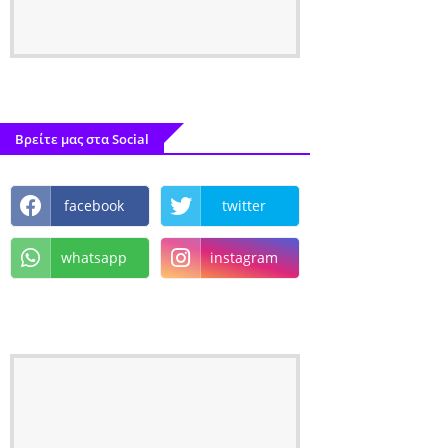
Βρείτε μας στα Social
facebook
twitter
whatsapp
instagram