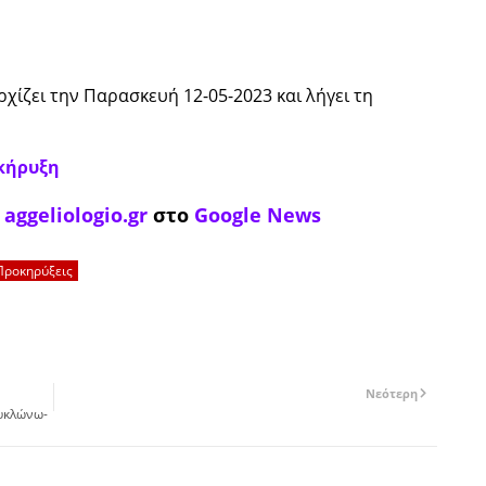
ίζει την Παρασκευή 12-05-2023 και λήγει τη
κήρυξη
ο
aggeliologio.gr
στο
Google News
Προκηρύξεις
Νεότερη
κυκλώνω-