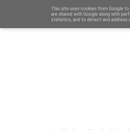
Αρχική
Καταχώρηση Αγγελίας
Επικοινωνία
Site 
This site uses cookies from Google to d
are shared with Google along with perf
statistics, and to detect and address 
Ενημέρωσ