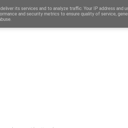
Map
eliver its services and to analyze traffic. Your IP address and 
ormance and security metrics to ensure quality of service, gen
abuse.
η
Αγγελίες Εργασίας
Δημόσιος Τομέας
Επικράτεια