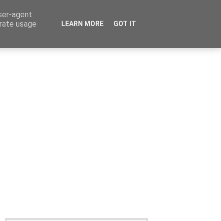
user-agent
erate usage
LEARN MORE
GOT IT
Καταχώρηση Αγγελίας