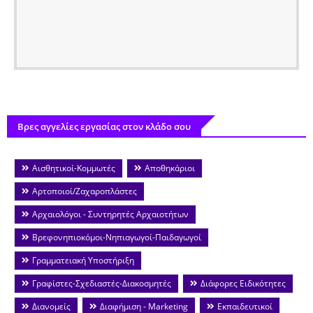
Βρες αγγελίες εργασίας στον κλάδο σου
Αισθητικοί-Κομμωτές
Αποθηκάριοι
Αρτοποιοί/Ζαχαροπλάστες
Αρχαιολόγοι - Συντηρητές Αρχαιοτήτων
Βρεφονηπιοκόμοι-Νηπιαγωγοί-Παιδαγωγοί
Γραμματειακή Υποστήριξη
Γραφίστες-Σχεδιαστές-Διακοσμητές
Διάφορες Ειδικότητες
Διανομείς
Διαφήμιση - Marketing
Εκπαιδευτικοί