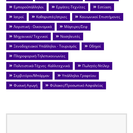
Εμποροΰπάλληλοι
Εργάτες-Τεχνίτες
Εστίαση
Ιατροί
Καθαριστές/στριες
Κοινωνικοί Επιστήμονες
Λογιστική - Οικονομικά
Μάγειρες/Σεφ
Μηχανικοί/ Τεχνικοί
Νοσηλευτές
Ξενοδοχειακοί Υπάλληλοι - Τουρισμός
Οδηγοί
Πληροφορική-Τηλεπικοινωνίες
Πολιτιστικά-Τέχνες -Καλλιτεχνικά
Πωλητές-Ντίλερ
Σερβιτόροι/Μπάρμαν
Υπάλληλοι Γραφείου
Φυσική Αγωγή
Φύλακες/Προσωπικό Ασφαλείας