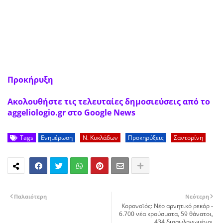
Προκήρυξη
Ακολουθήστε τις τελευταίες δημοσιεύσεις από το
aggeliologio.gr στο Google News
Tags
Ενημέρωση
Ν. Κυκλάδων
Προκηρύξεις
Σαντορίνη
Παλαιότερη
Νεότερη
Κορονοϊός: Νέο αρνητικό ρεκόρ -
6.700 νέα κρούσματα, 59 θάνατοι,
434 διασωληνωμένοι