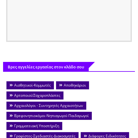
Βρες αγγελίες εργασίας στον κλάδο σου
Αισθητικοί-Κομμωτές
Αποθηκάριοι
Αρτοποιοί/Ζαχαροπλάστες
Αρχαιολόγοι - Συντηρητές Αρχαιοτήτων
Βρεφονηπιοκόμοι-Νηπιαγωγοί-Παιδαγωγοί
Γραμματειακή Υποστήριξη
Γραφίστες-Σχεδιαστές-Διακοσμητές
Διάφορες Ειδικότητες