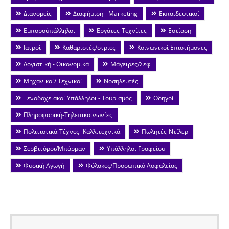
Διανομείς
Διαφήμιση - Marketing
Εκπαιδευτικοί
Εμποροΰπάλληλοι
Εργάτες-Τεχνίτες
Εστίαση
Ιατροί
Καθαριστές/στριες
Κοινωνικοί Επιστήμονες
Λογιστική - Οικονομικά
Μάγειρες/Σεφ
Μηχανικοί/ Τεχνικοί
Νοσηλευτές
Ξενοδοχειακοί Υπάλληλοι - Τουρισμός
Οδηγοί
Πληροφορική-Τηλεπικοινωνίες
Πολιτιστικά-Τέχνες -Καλλιτεχνικά
Πωλητές-Ντίλερ
Σερβιτόροι/Μπάρμαν
Υπάλληλοι Γραφείου
Φυσική Αγωγή
Φύλακες/Προσωπικό Ασφαλείας