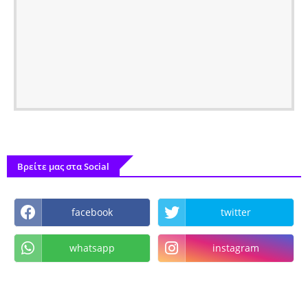
Βρείτε μας στα Social
facebook
twitter
whatsapp
instagram