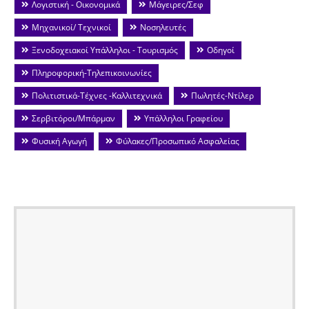
Λογιστική - Οικονομικά
Μάγειρες/Σεφ
Μηχανικοί/ Τεχνικοί
Νοσηλευτές
Ξενοδοχειακοί Υπάλληλοι - Τουρισμός
Οδηγοί
Πληροφορική-Τηλεπικοινωνίες
Πολιτιστικά-Τέχνες -Καλλιτεχνικά
Πωλητές-Ντίλερ
Σερβιτόροι/Μπάρμαν
Υπάλληλοι Γραφείου
Φυσική Αγωγή
Φύλακες/Προσωπικό Ασφαλείας