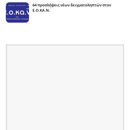
64 προσλήψεις νέων δειγματοληπτών στον
E.O.KA.N.