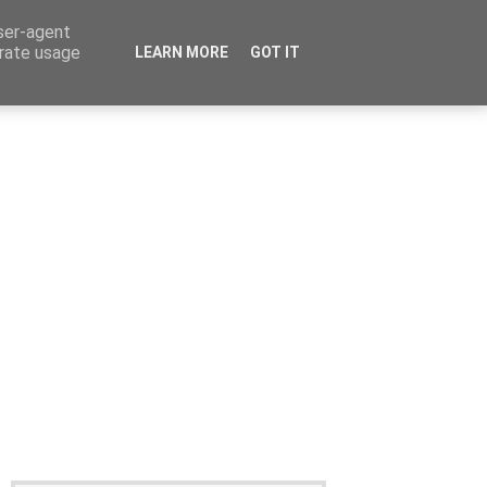
user-agent
erate usage
LEARN MORE
GOT IT
Καταχώρηση Αγγελίας