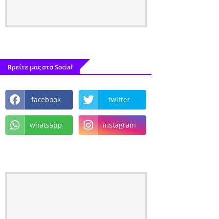
Βρείτε μας στα Social
facebook
twitter
whatsapp
instagram