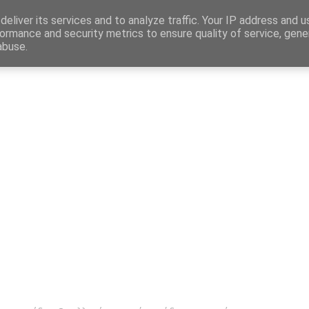
Map
eliver its services and to analyze traffic. Your IP address and 
ormance and security metrics to ensure quality of service, gen
abuse.
η
Αγγελίες Εργασίας
Δημόσιος Τομέας
Επικράτεια