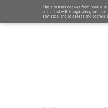
Αρχική
Καταχώρηση Αγγελίας
Επικοινωνία
Site 
This site uses cookies from Google to d
are shared with Google along with perf
statistics, and to detect and address 
Ενημέρωσ