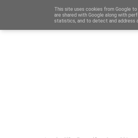
Αρχική
Καταχώρηση Αγγελίας
Επικοινωνία
Site 
This site uses cookies from Google to d
are shared with Google along with perf
statistics, and to detect and address 
Ενημέρωσ