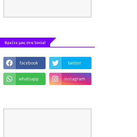
Βρείτε μας στα Social
facebook
twitter
whatsapp
instagram