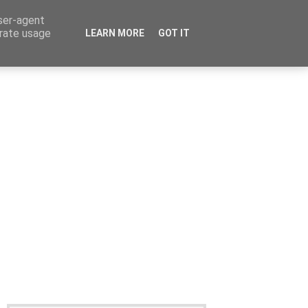
user-agent
erate usage
LEARN MORE
GOT IT
Καταχώρηση Αγγελίας