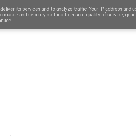
Map
eliver its services and to analyze traffic. Your IP address and 
ormance and security metrics to ensure quality of service, gen
abuse.
η
Αγγελίες Εργασίας
Δημόσιος Τομέας
Επικράτεια