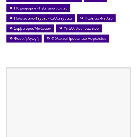
Πληροφορική-Τηλεπικοινωνίες
Πολιτιστικά-Τέχνες -Καλλιτεχνικά
Πωλητές-Ντίλερ
Σερβιτόροι/Μπάρμαν
Υπάλληλοι Γραφείου
Φυσική Αγωγή
Φύλακες/Προσωπικό Ασφαλείας