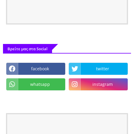
Βρείτε μας στα Social
facebook
twitter
whatsapp
instagram