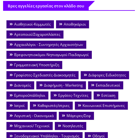
Βρες αγγελίες εργασίας στον κλάδο σου
Αισθητικοί-Κομμωτές
Αποθηκάριοι
Αρτοποιοί/Ζαχαροπλάστες
Αρχαιολόγοι - Συντηρητές Αρχαιοτήτων
Βρεφονηπιοκόμοι-Νηπιαγωγοί-Παιδαγωγοί
Γραμματειακή Υποστήριξη
Γραφίστες-Σχεδιαστές-Διακοσμητές
Διάφορες Ειδικότητες
Διανομείς
Διαφήμιση - Marketing
Εκπαιδευτικοί
Εμποροΰπάλληλοι
Εργάτες-Τεχνίτες
Εστίαση
Ιατροί
Καθαριστές/στριες
Κοινωνικοί Επιστήμονες
Λογιστική - Οικονομικά
Μάγειρες/Σεφ
Μηχανικοί/ Τεχνικοί
Νοσηλευτές
Ξενοδοχειακοί Υπάλληλοι - Τουρισμός
Οδηγοί