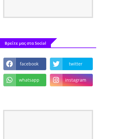
Βρείτε μας στα Social
facebook
twitter
whatsapp
instagram