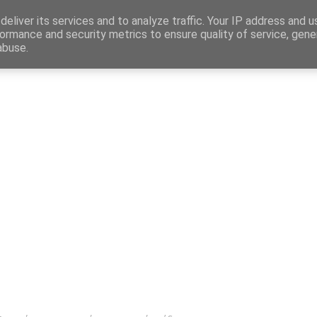
Map
eliver its services and to analyze traffic. Your IP address and 
ormance and security metrics to ensure quality of service, gen
abuse.
η
Αγγελίες Εργασίας
Δημόσιος Τομέας
Επικράτεια