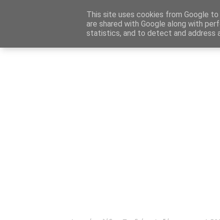
Αρχική
Καταχώρηση Αγγελίας
Επικοινωνία
Site 
This site uses cookies from Google to d
are shared with Google along with perf
statistics, and to detect and address 
Ενημέρωσ