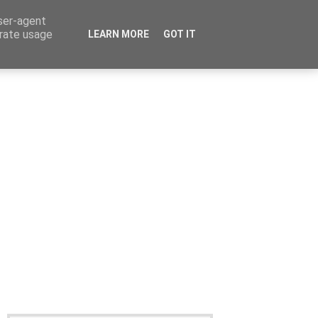
user-agent
erate usage
LEARN MORE
GOT IT
Καταχώρηση Αγγελίας