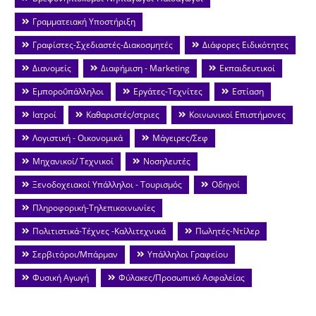
Γραμματειακή Υποστήριξη
Γραφίστες-Σχεδιαστές-Διακοσμητές
Διάφορες Ειδικότητες
Διανομείς
Διαφήμιση - Marketing
Εκπαιδευτικοί
Εμποροΰπάλληλοι
Εργάτες-Τεχνίτες
Εστίαση
Ιατροί
Καθαριστές/στριες
Κοινωνικοί Επιστήμονες
Λογιστική - Οικονομικά
Μάγειρες/Σεφ
Μηχανικοί/ Τεχνικοί
Νοσηλευτές
Ξενοδοχειακοί Υπάλληλοι - Τουρισμός
Οδηγοί
Πληροφορική-Τηλεπικοινωνίες
Πολιτιστικά-Τέχνες -Καλλιτεχνικά
Πωλητές-Ντίλερ
Σερβιτόροι/Μπάρμαν
Υπάλληλοι Γραφείου
Φυσική Αγωγή
Φύλακες/Προσωπικό Ασφαλείας