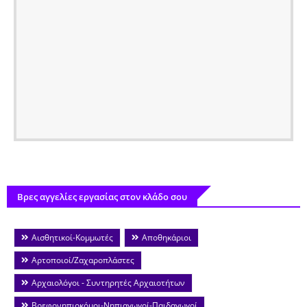
Βρες αγγελίες εργασίας στον κλάδο σου
Αισθητικοί-Κομμωτές
Αποθηκάριοι
Αρτοποιοί/Ζαχαροπλάστες
Αρχαιολόγοι - Συντηρητές Αρχαιοτήτων
Βρεφονηπιοκόμοι-Νηπιαγωγοί-Παιδαγωγοί