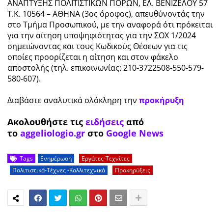
ΑΝΑΠΤΥΞΗΣ ΠΟΛΙΤΙΣΤΙΚΩΝ ΠΟΡΩΝ, ΕΛ. ΒΕΝΙΖΕΛΟΥ 57
Τ.Κ. 10564 – ΑΘΗΝΑ (3ος όροφος), απευθύνοντάς την
στο Τμήμα Προσωπικού, με την αναφορά ότι πρόκειται
για την αίτηση υποψηφιότητας για την ΣΟΧ 1/2024
σημειώνοντας και τους Κωδικούς Θέσεων για τις
οποίες προορίζεται η αίτηση και στον φάκελο
αποστολής (τηλ. επικοινωνίας: 210-3722508-550-579-
580-607).
Διαβάστε αναλυτικά ολόκληρη την
προκήρυξη
Ακολουθήστε τις
ειδήσεις
από
το
aggeliologio.gr
στο
Google News
Tags
Ενημέρωση
Εργάτες-Τεχνίτες
Πολιτιστικά-Τέχνες -Καλλιτεχνικά
Προκηρύξεις