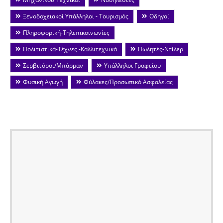
Ξενοδοχειακοί Υπάλληλοι - Τουρισμός
Οδηγοί
Πληροφορική-Τηλεπικοινωνίες
Πολιτιστικά-Τέχνες -Καλλιτεχνικά
Πωλητές-Ντίλερ
Σερβιτόροι/Μπάρμαν
Υπάλληλοι Γραφείου
Φυσική Αγωγή
Φύλακες/Προσωπικό Ασφαλείας