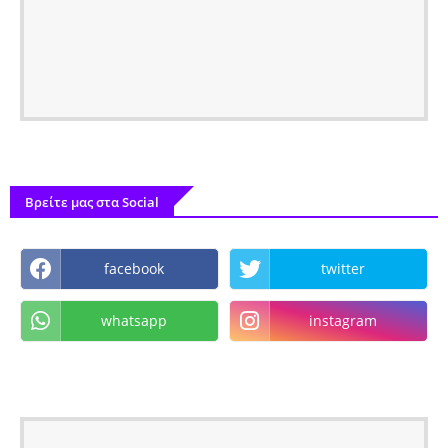
Βρείτε μας στα Social
facebook
twitter
whatsapp
instagram