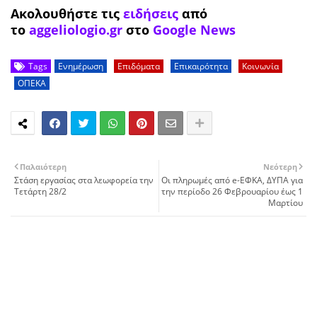
Ακολουθήστε τις
ειδήσεις
από
το
aggeliologio.gr
στο
Google News
Tags
Ενημέρωση
Επιδόματα
Επικαιρότητα
Κοινωνία
ΟΠΕΚΑ
Παλαιότερη
Νεότερη
Στάση εργασίας στα λεωφορεία την
Οι πληρωμές από e-ΕΦΚΑ, ΔΥΠΑ για
Τετάρτη 28/2
την περίοδο 26 Φεβρουαρίου έως 1
Μαρτίου