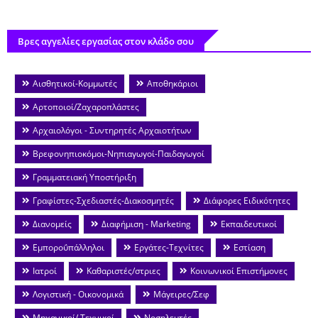
Βρες αγγελίες εργασίας στον κλάδο σου
Αισθητικοί-Κομμωτές
Αποθηκάριοι
Αρτοποιοί/Ζαχαροπλάστες
Αρχαιολόγοι - Συντηρητές Αρχαιοτήτων
Βρεφονηπιοκόμοι-Νηπιαγωγοί-Παιδαγωγοί
Γραμματειακή Υποστήριξη
Γραφίστες-Σχεδιαστές-Διακοσμητές
Διάφορες Ειδικότητες
Διανομείς
Διαφήμιση - Marketing
Εκπαιδευτικοί
Εμποροΰπάλληλοι
Εργάτες-Τεχνίτες
Εστίαση
Ιατροί
Καθαριστές/στριες
Κοινωνικοί Επιστήμονες
Λογιστική - Οικονομικά
Μάγειρες/Σεφ
Μηχανικοί/ Τεχνικοί
Νοσηλευτές