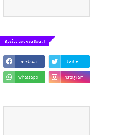
Βρείτε μας στα Social
facebook
twitter
whatsapp
instagram