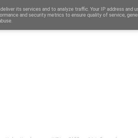
Map
eliver its services and to analyze traffic. Your IP address and 
ormance and security metrics to ensure quality of service, gen
abuse.
η
Αγγελίες Εργασίας
Δημόσιος Τομέας
Επικράτεια