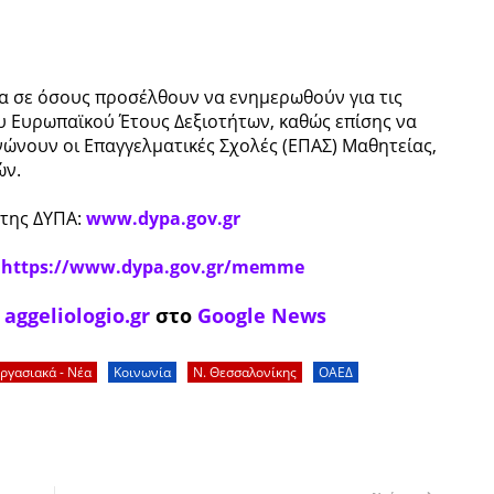
τα σε όσους προσέλθουν να ενημερωθούν για τις
υ Ευρωπαϊκού Έτους Δεξιοτήτων, καθώς επίσης να
νουν οι Επαγγελματικές Σχολές (ΕΠΑΣ) Μαθητείας,
ών.
 της ΔΥΠΑ:
www.dypa.gov.gr
:
https://www.dypa.gov.gr/memme
ο
aggeliologio.gr
στο
Google News
ργασιακά - Νέα
Κοινωνία
Ν. Θεσσαλονίκης
ΟΑΕΔ