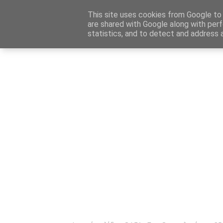
Αρχική
Καταχώρηση Αγγελίας
Επικοινωνία
Site 
This site uses cookies from Google to d
are shared with Google along with perf
statistics, and to detect and address 
Ενημέρωσ