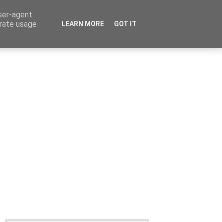
user-agent
erate usage
LEARN MORE
GOT IT
Καταχώρηση Αγγελίας