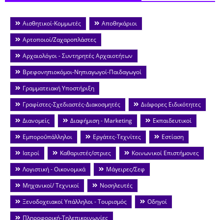
Αισθητικοί-Κομμωτές
Αποθηκάριοι
Αρτοποιοί/Ζαχαροπλάστες
Αρχαιολόγοι - Συντηρητές Αρχαιοτήτων
Βρεφονηπιοκόμοι-Νηπιαγωγοί-Παιδαγωγοί
Γραμματειακή Υποστήριξη
Γραφίστες-Σχεδιαστές-Διακοσμητές
Διάφορες Ειδικότητες
Διανομείς
Διαφήμιση - Marketing
Εκπαιδευτικοί
Εμποροΰπάλληλοι
Εργάτες-Τεχνίτες
Εστίαση
Ιατροί
Καθαριστές/στριες
Κοινωνικοί Επιστήμονες
Λογιστική - Οικονομικά
Μάγειρες/Σεφ
Μηχανικοί/ Τεχνικοί
Νοσηλευτές
Ξενοδοχειακοί Υπάλληλοι - Τουρισμός
Οδηγοί
Πληροφορική-Τηλεπικοινωνίες