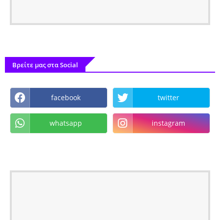
Βρείτε μας στα Social
facebook
twitter
whatsapp
instagram