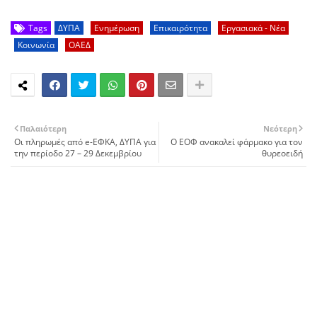
Tags
ΔΥΠΑ
Ενημέρωση
Επικαιρότητα
Εργασιακά - Νέα
Κοινωνία
ΟΑΕΔ
Παλαιότερη
Νεότερη
Οι πληρωμές από e-ΕΦΚΑ, ΔΥΠΑ για
Ο ΕΟΦ ανακαλεί φάρμακο για τον
την περίοδο 27 – 29 Δεκεμβρίου
θυρεοειδή