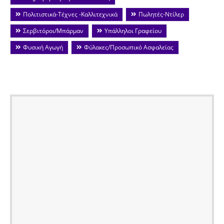
Πολιτιστικά-Τέχνες -Καλλιτεχνικά
Πωλητές-Ντίλερ
Σερβιτόροι/Μπάρμαν
Υπάλληλοι Γραφείου
Φυσική Αγωγή
Φύλακες/Προσωπικό Ασφαλείας