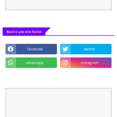
Βρείτε μας στα Social
facebook
twitter
whatsapp
instagram