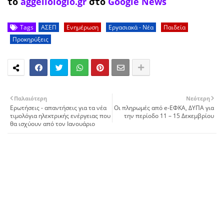
το
aggeliologio.gr
στο
Google News
Tags
ΑΣΕΠ
Ενημέρωση
Εργασιακά - Νέα
Παιδεία
Προκηρύξεις
Παλαιότερη
Νεότερη
Ερωτήσεις - απαντήσεις για τα νέα
Οι πληρωμές από e-ΕΦΚΑ, ΔΥΠΑ για
τιμολόγια ηλεκτρικής ενέργειας που
την περίοδο 11 – 15 Δεκεμβρίου
θα ισχύουν από τον Ιανουάριο