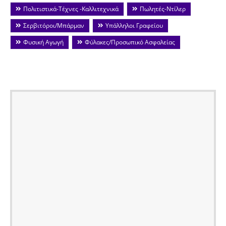
Πολιτιστικά-Τέχνες -Καλλιτεχνικά
Πωλητές-Ντίλερ
Σερβιτόροι/Μπάρμαν
Υπάλληλοι Γραφείου
Φυσική Αγωγή
Φύλακες/Προσωπικό Ασφαλείας