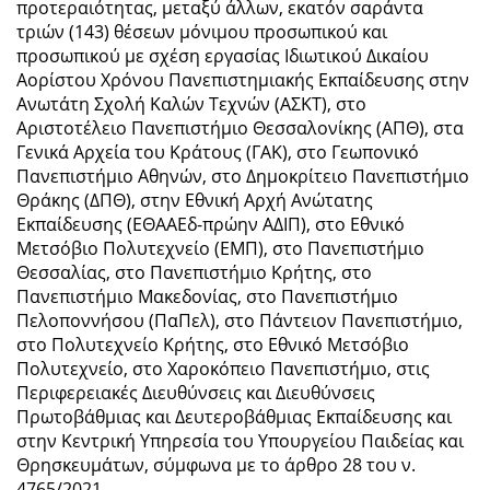
προτεραιότητας, μεταξύ άλλων, εκατόν σαράντα
τριών (143) θέσεων μόνιμου προσωπικού και
προσωπικού με σχέση εργασίας Ιδιωτικού Δικαίου
Αορίστου Χρόνου Πανεπιστημιακής Εκπαίδευσης στην
Ανωτάτη Σχολή Καλών Τεχνών (ΑΣΚΤ), στο
Αριστοτέλειο Πανεπιστήμιο Θεσσαλονίκης (ΑΠΘ), στα
Γενικά Αρχεία του Κράτους (ΓΑΚ), στο Γεωπονικό
Πανεπιστήμιο Αθηνών, στο Δημοκρίτειο Πανεπιστήμιο
Θράκης (ΔΠΘ), στην Εθνική Αρχή Ανώτατης
Εκπαίδευσης (ΕΘΑΑΕδ-πρώην ΑΔΙΠ), στο Εθνικό
Μετσόβιο Πολυτεχνείο (ΕΜΠ), στο Πανεπιστήμιο
Θεσσαλίας, στο Πανεπιστήμιο Κρήτης, στο
Πανεπιστήμιο Μακεδονίας, στο Πανεπιστήμιο
Πελοποννήσου (ΠαΠελ), στο Πάντειον Πανεπιστήμιο,
στο Πολυτεχνείο Κρήτης, στο Εθνικό Μετσόβιο
Πολυτεχνείο, στο Χαροκόπειο Πανεπιστήμιο, στις
Περιφερειακές Διευθύνσεις και Διευθύνσεις
Πρωτοβάθμιας και Δευτεροβάθμιας Εκπαίδευσης και
στην Κεντρική Υπηρεσία του Υπουργείου Παιδείας και
Θρησκευμάτων, σύμφωνα με το άρθρο 28 του ν.
4765/2021.