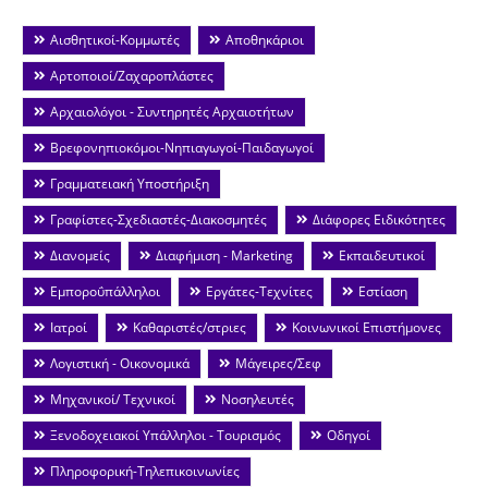
Αισθητικοί-Κομμωτές
Αποθηκάριοι
Αρτοποιοί/Ζαχαροπλάστες
Αρχαιολόγοι - Συντηρητές Αρχαιοτήτων
Βρεφονηπιοκόμοι-Νηπιαγωγοί-Παιδαγωγοί
Γραμματειακή Υποστήριξη
Γραφίστες-Σχεδιαστές-Διακοσμητές
Διάφορες Ειδικότητες
Διανομείς
Διαφήμιση - Marketing
Εκπαιδευτικοί
Εμποροΰπάλληλοι
Εργάτες-Τεχνίτες
Εστίαση
Ιατροί
Καθαριστές/στριες
Κοινωνικοί Επιστήμονες
Λογιστική - Οικονομικά
Μάγειρες/Σεφ
Μηχανικοί/ Τεχνικοί
Νοσηλευτές
Ξενοδοχειακοί Υπάλληλοι - Τουρισμός
Οδηγοί
Πληροφορική-Τηλεπικοινωνίες