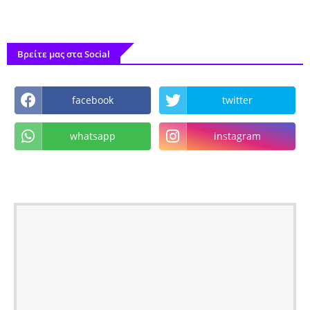
Βρείτε μας στα Social
facebook
twitter
whatsapp
instagram