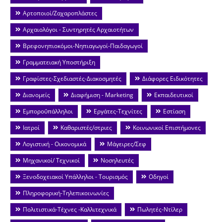
Αρτοποιοί/Ζαχαροπλάστες
Αρχαιολόγοι - Συντηρητές Αρχαιοτήτων
Βρεφονηπιοκόμοι-Νηπιαγωγοί-Παιδαγωγοί
Γραμματειακή Υποστήριξη
Γραφίστες-Σχεδιαστές-Διακοσμητές
Διάφορες Ειδικότητες
Διανομείς
Διαφήμιση - Marketing
Εκπαιδευτικοί
Εμποροΰπάλληλοι
Εργάτες-Τεχνίτες
Εστίαση
Ιατροί
Καθαριστές/στριες
Κοινωνικοί Επιστήμονες
Λογιστική - Οικονομικά
Μάγειρες/Σεφ
Μηχανικοί/ Τεχνικοί
Νοσηλευτές
Ξενοδοχειακοί Υπάλληλοι - Τουρισμός
Οδηγοί
Πληροφορική-Τηλεπικοινωνίες
Πολιτιστικά-Τέχνες -Καλλιτεχνικά
Πωλητές-Ντίλερ