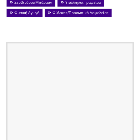
Σερβιτόροι/Μπάρμαν
Υπάλληλοι Γραφείου
Φυσική Αγωγή
Φύλακες/Προσωπικό Ασφαλείας