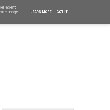
user-agent
erate usage
LEARN MORE
GOT IT
Καταχώρηση Αγγελίας