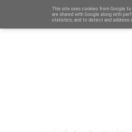
Αρχική
Καταχώρηση Αγγελίας
Επικοινωνία
Site 
This site uses cookies from Google to d
are shared with Google along with perf
statistics, and to detect and address 
Ενημέρωσ