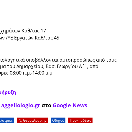
χημάτων Καθ/τας 17
ν /ΥΕ Εργατών Καθ/τας 45
ικαιολογητικά υποβάλλονται αυτοπροσώπως από τους
μα του Δημαρχείου, Βασ. Γεωργίου Α΄1, από
ες 08:00 π.μ.-14:00 μ.μ.
κήρυξη
ο
aggeliologio.gr
στο
Google News
ς/στριες
Ν. Θεσσαλονίκης
Οδηγοί
Προκηρύξεις