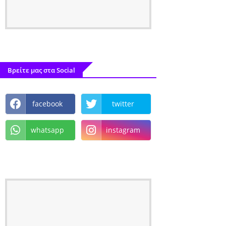
Βρείτε μας στα Social
facebook
twitter
whatsapp
instagram