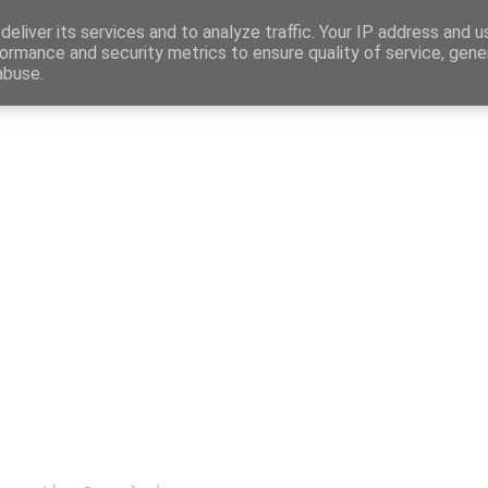
Map
eliver its services and to analyze traffic. Your IP address and 
ormance and security metrics to ensure quality of service, gen
abuse.
η
Αγγελίες Εργασίας
Δημόσιος Τομέας
Επικράτεια