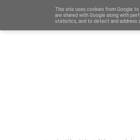
Αρχική
Καταχώρηση Αγγελίας
Επικοινωνία
Site 
This site uses cookies from Google to d
are shared with Google along with perf
statistics, and to detect and address 
Ενημέρωσ