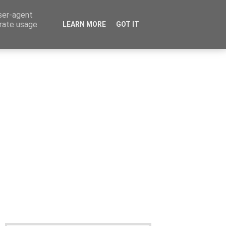
user-agent
erate usage
LEARN MORE
GOT IT
Καταχώρηση Αγγελίας