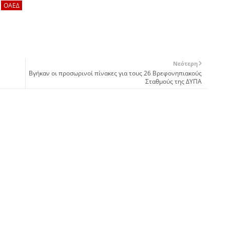
ΟΑΕΔ
Νεότερη
Βγήκαν οι προσωρινοί πίνακες για τους 26 Βρεφονηπιακούς
Σταθμούς της ΔΥΠΑ