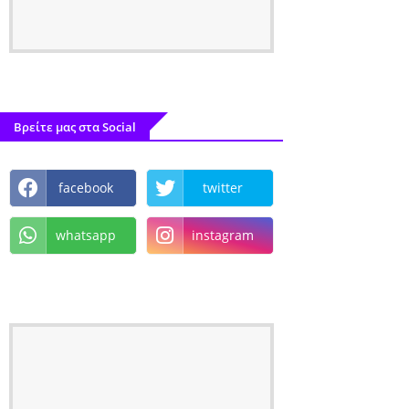
Βρείτε μας στα Social
facebook
twitter
whatsapp
instagram