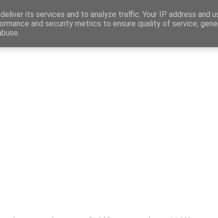
Map
eliver its services and to analyze traffic. Your IP address and 
ormance and security metrics to ensure quality of service, gen
abuse.
η
Αγγελίες Εργασίας
Δημόσιος Τομέας
Επικράτεια