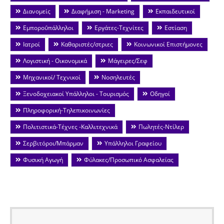
Διανομείς
Διαφήμιση - Marketing
Εκπαιδευτικοί
Εμποροΰπάλληλοι
Εργάτες-Τεχνίτες
Εστίαση
Ιατροί
Καθαριστές/στριες
Κοινωνικοί Επιστήμονες
Λογιστική - Οικονομικά
Μάγειρες/Σεφ
Μηχανικοί/ Τεχνικοί
Νοσηλευτές
Ξενοδοχειακοί Υπάλληλοι - Τουρισμός
Οδηγοί
Πληροφορική-Τηλεπικοινωνίες
Πολιτιστικά-Τέχνες -Καλλιτεχνικά
Πωλητές-Ντίλερ
Σερβιτόροι/Μπάρμαν
Υπάλληλοι Γραφείου
Φυσική Αγωγή
Φύλακες/Προσωπικό Ασφαλείας