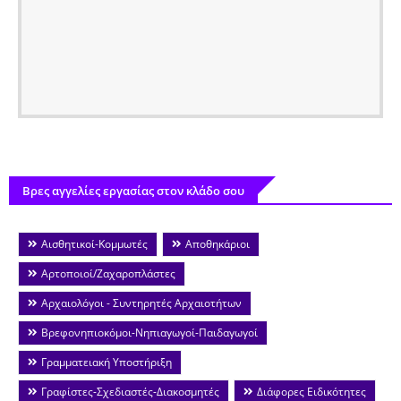
Βρες αγγελίες εργασίας στον κλάδο σου
Αισθητικοί-Κομμωτές
Αποθηκάριοι
Αρτοποιοί/Ζαχαροπλάστες
Αρχαιολόγοι - Συντηρητές Αρχαιοτήτων
Βρεφονηπιοκόμοι-Νηπιαγωγοί-Παιδαγωγοί
Γραμματειακή Υποστήριξη
Γραφίστες-Σχεδιαστές-Διακοσμητές
Διάφορες Ειδικότητες