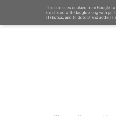
Αρχική
Καταχώρηση Αγγελίας
Επικοινωνία
Site 
This site uses cookies from Google to d
are shared with Google along with perf
statistics, and to detect and address 
Ενημέρωσ