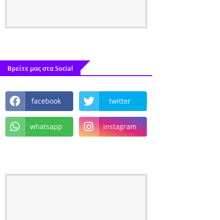
Βρείτε μας στα Social
facebook
twitter
whatsapp
instagram