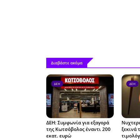
Διαβάστε ακόμα
ΔΕΗ
ΔΕΗ
ΔΕΗ: Συμφωνία για εξαγορά
Νυχτερι
της Κωτσόβολος έναντι 200
ξεκινά 
εκατ. ευρώ
τιμολόγ