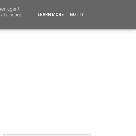
user-agent
erate usage
LEARN MORE
GOT IT
Καταχώρηση Αγγελίας