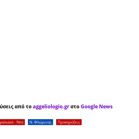
ύσεις από το
aggeliologio.gr
στο
Google News
γασιακά - Νέα
Ν. Φλώρινας
Προκηρύξεις