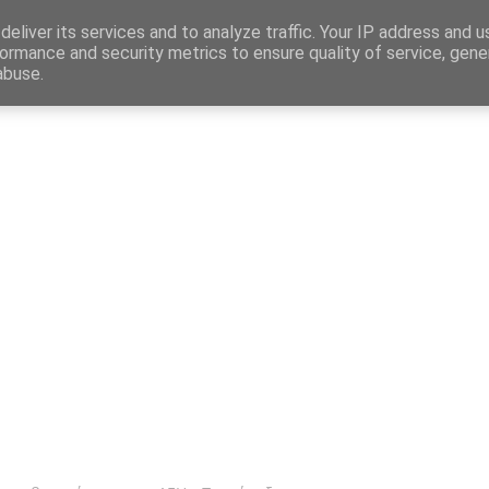
Map
eliver its services and to analyze traffic. Your IP address and 
ormance and security metrics to ensure quality of service, gen
abuse.
η
Αγγελίες Εργασίας
Δημόσιος Τομέας
Επικράτεια