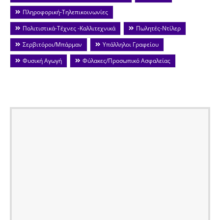
Πληροφορική-Τηλεπικοινωνίες
Πολιτιστικά-Τέχνες -Καλλιτεχνικά
Πωλητές-Ντίλερ
Σερβιτόροι/Μπάρμαν
Υπάλληλοι Γραφείου
Φυσική Αγωγή
Φύλακες/Προσωπικό Ασφαλείας