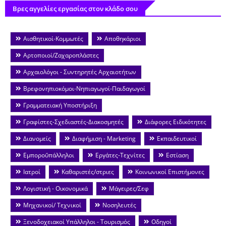
Βρες αγγελίες εργασίας στον κλάδο σου
Αισθητικοί-Κομμωτές
Αποθηκάριοι
Αρτοποιοί/Ζαχαροπλάστες
Αρχαιολόγοι - Συντηρητές Αρχαιοτήτων
Βρεφονηπιοκόμοι-Νηπιαγωγοί-Παιδαγωγοί
Γραμματειακή Υποστήριξη
Γραφίστες-Σχεδιαστές-Διακοσμητές
Διάφορες Ειδικότητες
Διανομείς
Διαφήμιση - Marketing
Εκπαιδευτικοί
Εμποροΰπάλληλοι
Εργάτες-Τεχνίτες
Εστίαση
Ιατροί
Καθαριστές/στριες
Κοινωνικοί Επιστήμονες
Λογιστική - Οικονομικά
Μάγειρες/Σεφ
Μηχανικοί/ Τεχνικοί
Νοσηλευτές
Ξενοδοχειακοί Υπάλληλοι - Τουρισμός
Οδηγοί