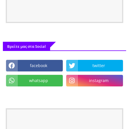
Βρείτε μας στα Social
facebook
twitter
whatsapp
instagram