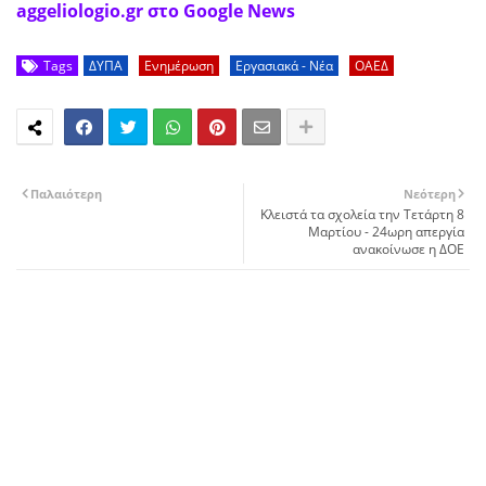
aggeliologio.gr στο Google News
Tags
ΔΥΠΑ
Ενημέρωση
Εργασιακά - Νέα
ΟΑΕΔ
Παλαιότερη
Νεότερη
Κλειστά τα σχολεία την Τετάρτη 8
Μαρτίου - 24ωρη απεργία
ανακοίνωσε η ΔΟΕ