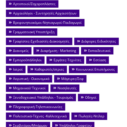
Αρτοποιοί/Ζαχαροπλάστες
Αρχαιολόγοι - Συντηρητές Αρχαιοτήτων
Βρεφονηπιοκόμοι-Νηπιαγωγοί-Παιδαγωγοί
Γραμματειακή Υποστήριξη
Γραφίστες-Σχεδιαστές-Διακοσμητές
Διάφορες Ειδικότητες
Διανομείς
Διαφήμιση - Marketing
Εκπαιδευτικοί
Εμποροΰπάλληλοι
Εργάτες-Τεχνίτες
Εστίαση
Ιατροί
Καθαριστές/στριες
Κοινωνικοί Επιστήμονες
Λογιστική - Οικονομικά
Μάγειρες/Σεφ
Μηχανικοί/ Τεχνικοί
Νοσηλευτές
Ξενοδοχειακοί Υπάλληλοι - Τουρισμός
Οδηγοί
Πληροφορική-Τηλεπικοινωνίες
Πολιτιστικά-Τέχνες -Καλλιτεχνικά
Πωλητές-Ντίλερ
Σερβιτόροι/Μπάρμαν
Υπάλληλοι Γραφείου