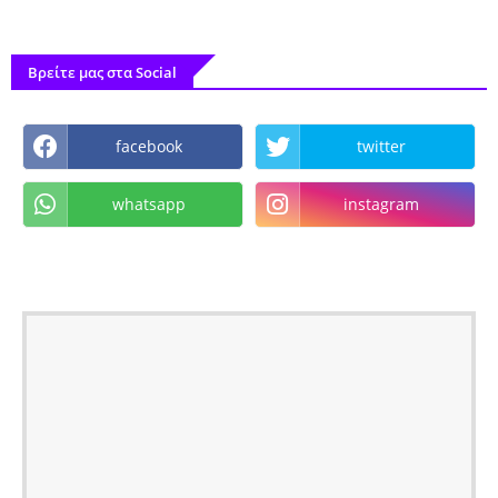
Βρείτε μας στα Social
facebook
twitter
whatsapp
instagram