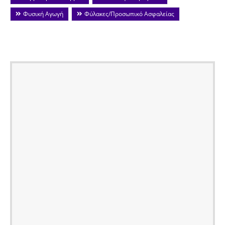
Φυσική Αγωγή
Φύλακες/Προσωπικό Ασφαλείας