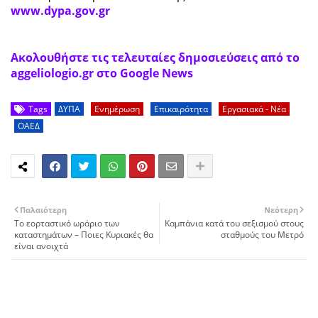
www.dypa.gov.gr
Ακολουθήστε τις τελευταίες δημοσιεύσεις από το
aggeliologio.gr στο Google News
Tags
ΔΥΠΑ
Ενημέρωση
Επικαιρότητα
Εργασιακά - Νέα
ΟΑΕΔ
Παλαιότερη
Νεότερη
Το εορταστικό ωράριο των
Καμπάνια κατά του σεξισμού στους
καταστημάτων – Ποιες Κυριακές θα
σταθμούς του Μετρό
είναι ανοιχτά