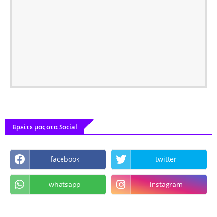
Βρείτε μας στα Social
facebook
twitter
whatsapp
instagram