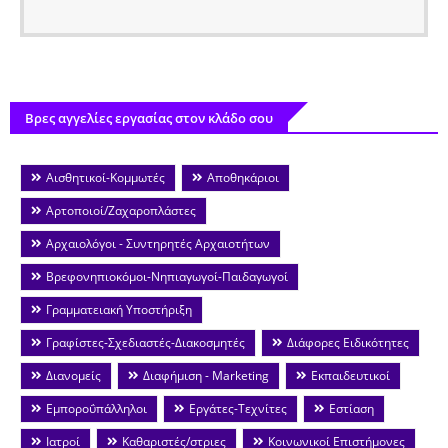
Βρες αγγελίες εργασίας στον κλάδο σου
Αισθητικοί-Κομμωτές
Αποθηκάριοι
Αρτοποιοί/Ζαχαροπλάστες
Αρχαιολόγοι - Συντηρητές Αρχαιοτήτων
Βρεφονηπιοκόμοι-Νηπιαγωγοί-Παιδαγωγοί
Γραμματειακή Υποστήριξη
Γραφίστες-Σχεδιαστές-Διακοσμητές
Διάφορες Ειδικότητες
Διανομείς
Διαφήμιση - Marketing
Εκπαιδευτικοί
Εμποροΰπάλληλοι
Εργάτες-Τεχνίτες
Εστίαση
Ιατροί
Καθαριστές/στριες
Κοινωνικοί Επιστήμονες