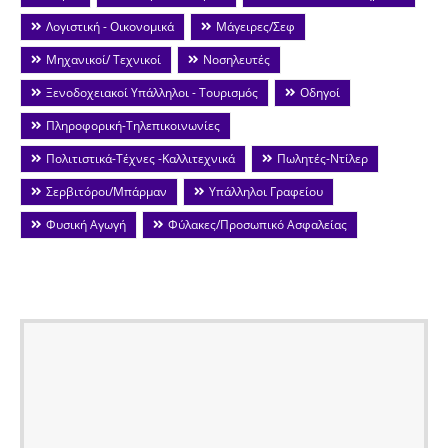
Λογιστική - Οικονομικά
Μάγειρες/Σεφ
Μηχανικοί/ Τεχνικοί
Νοσηλευτές
Ξενοδοχειακοί Υπάλληλοι - Τουρισμός
Οδηγοί
Πληροφορική-Τηλεπικοινωνίες
Πολιτιστικά-Τέχνες -Καλλιτεχνικά
Πωλητές-Ντίλερ
Σερβιτόροι/Μπάρμαν
Υπάλληλοι Γραφείου
Φυσική Αγωγή
Φύλακες/Προσωπικό Ασφαλείας