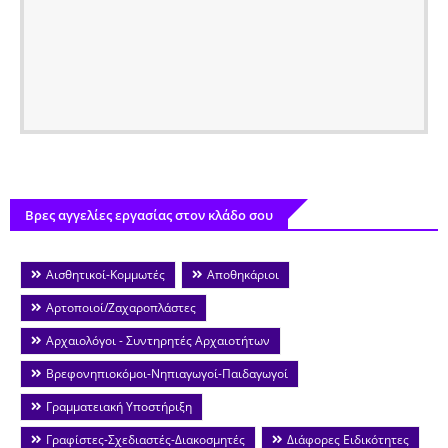
Βρες αγγελίες εργασίας στον κλάδο σου
Αισθητικοί-Κομμωτές
Αποθηκάριοι
Αρτοποιοί/Ζαχαροπλάστες
Αρχαιολόγοι - Συντηρητές Αρχαιοτήτων
Βρεφονηπιοκόμοι-Νηπιαγωγοί-Παιδαγωγοί
Γραμματειακή Υποστήριξη
Γραφίστες-Σχεδιαστές-Διακοσμητές
Διάφορες Ειδικότητες