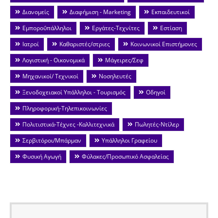
Διανομείς
Διαφήμιση - Marketing
Εκπαιδευτικοί
Εμποροΰπάλληλοι
Εργάτες-Τεχνίτες
Εστίαση
Ιατροί
Καθαριστές/στριες
Κοινωνικοί Επιστήμονες
Λογιστική - Οικονομικά
Μάγειρες/Σεφ
Μηχανικοί/ Τεχνικοί
Νοσηλευτές
Ξενοδοχειακοί Υπάλληλοι - Τουρισμός
Οδηγοί
Πληροφορική-Τηλεπικοινωνίες
Πολιτιστικά-Τέχνες -Καλλιτεχνικά
Πωλητές-Ντίλερ
Σερβιτόροι/Μπάρμαν
Υπάλληλοι Γραφείου
Φυσική Αγωγή
Φύλακες/Προσωπικό Ασφαλείας