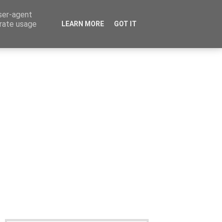
user-agent
erate usage
LEARN MORE
GOT IT
Καταχώρηση Αγγελίας