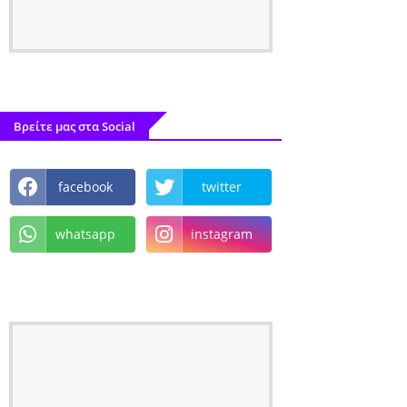
Βρείτε μας στα Social
facebook
twitter
whatsapp
instagram