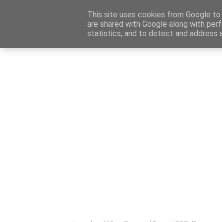
Αρχική
Καταχώρηση Αγγελίας
Επικοινωνία
Site 
This site uses cookies from Google to d
are shared with Google along with perf
statistics, and to detect and address 
Ενημέρωσ