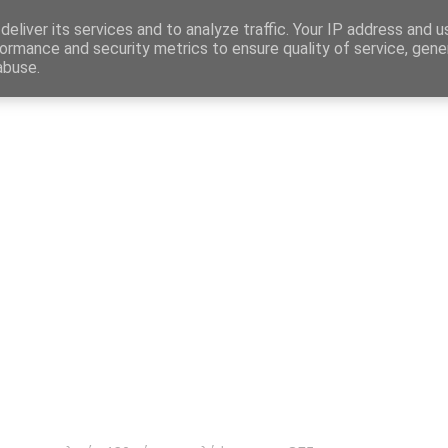
Map
eliver its services and to analyze traffic. Your IP address and 
ormance and security metrics to ensure quality of service, gen
abuse.
η
Αγγελίες Εργασίας
Δημόσιος Τομέας
Επικράτεια