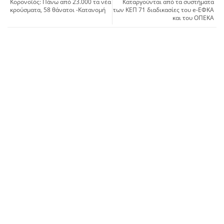
Κορονοϊός: Πάνω από 23.000 τα νέα
Καταργούνται από τα συστήματα
κρούσματα, 58 θάνατοι -Κατανομή
των ΚΕΠ 71 διαδικασίες του e-ΕΦΚΑ
και του ΟΠΕΚΑ