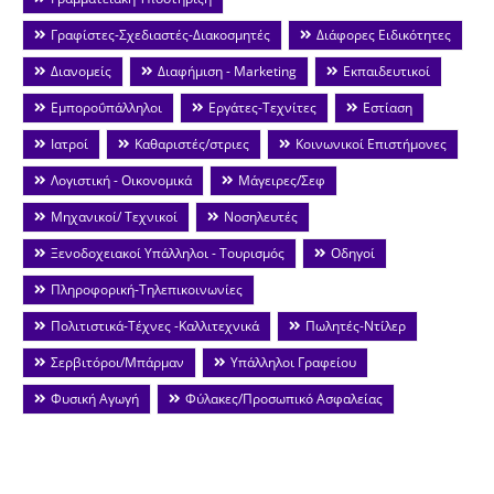
Γραφίστες-Σχεδιαστές-Διακοσμητές
Διάφορες Ειδικότητες
Διανομείς
Διαφήμιση - Marketing
Εκπαιδευτικοί
Εμποροΰπάλληλοι
Εργάτες-Τεχνίτες
Εστίαση
Ιατροί
Καθαριστές/στριες
Κοινωνικοί Επιστήμονες
Λογιστική - Οικονομικά
Μάγειρες/Σεφ
Μηχανικοί/ Τεχνικοί
Νοσηλευτές
Ξενοδοχειακοί Υπάλληλοι - Τουρισμός
Οδηγοί
Πληροφορική-Τηλεπικοινωνίες
Πολιτιστικά-Τέχνες -Καλλιτεχνικά
Πωλητές-Ντίλερ
Σερβιτόροι/Μπάρμαν
Υπάλληλοι Γραφείου
Φυσική Αγωγή
Φύλακες/Προσωπικό Ασφαλείας