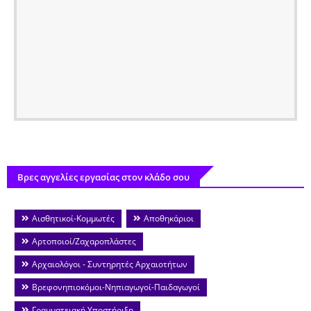
Βρες αγγελίες εργασίας στον κλάδο σου
Αισθητικοί-Κομμωτές
Αποθηκάριοι
Αρτοποιοί/Ζαχαροπλάστες
Αρχαιολόγοι - Συντηρητές Αρχαιοτήτων
Βρεφονηπιοκόμοι-Νηπιαγωγοί-Παιδαγωγοί
Γραμματειακή Υποστήριξη