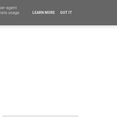
user-agent
erate usage
LEARN MORE
GOT IT
Καταχώρηση Αγγελίας