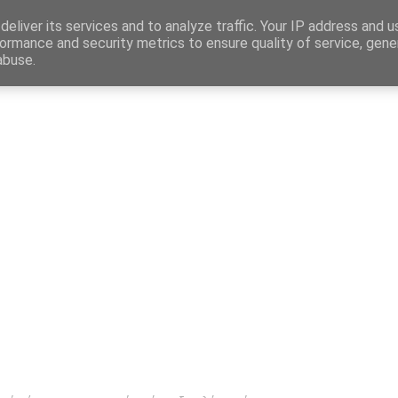
Map
eliver its services and to analyze traffic. Your IP address and 
ormance and security metrics to ensure quality of service, gen
abuse.
η
Αγγελίες Εργασίας
Δημόσιος Τομέας
Επικράτεια