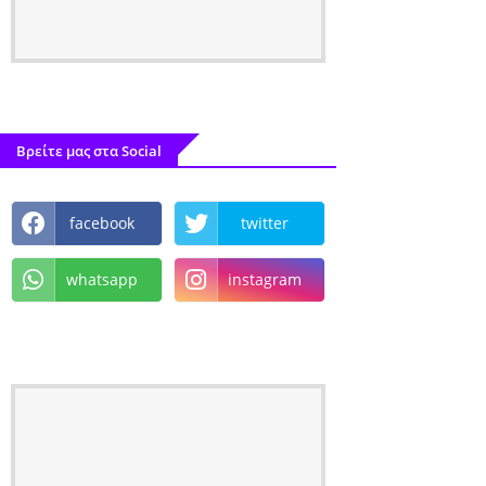
Βρείτε μας στα Social
facebook
twitter
whatsapp
instagram