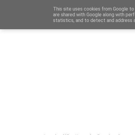
Αρχική
Καταχώρηση Αγγελίας
Επικοινωνία
Site 
This site uses cookies from Google to d
are shared with Google along with perf
statistics, and to detect and address 
Ενημέρωσ