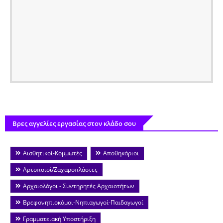
Βρες αγγελίες εργασίας στον κλάδο σου
Αισθητικοί-Κομμωτές
Αποθηκάριοι
Αρτοποιοί/Ζαχαροπλάστες
Αρχαιολόγοι - Συντηρητές Αρχαιοτήτων
Βρεφονηπιοκόμοι-Νηπιαγωγοί-Παιδαγωγοί
Γραμματειακή Υποστήριξη