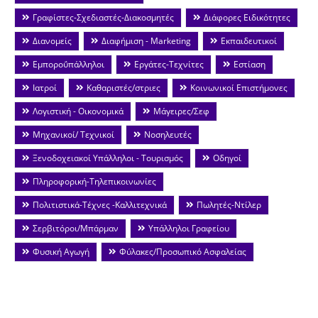
Γραφίστες-Σχεδιαστές-Διακοσμητές
Διάφορες Ειδικότητες
Διανομείς
Διαφήμιση - Marketing
Εκπαιδευτικοί
Εμποροΰπάλληλοι
Εργάτες-Τεχνίτες
Εστίαση
Ιατροί
Καθαριστές/στριες
Κοινωνικοί Επιστήμονες
Λογιστική - Οικονομικά
Μάγειρες/Σεφ
Μηχανικοί/ Τεχνικοί
Νοσηλευτές
Ξενοδοχειακοί Υπάλληλοι - Τουρισμός
Οδηγοί
Πληροφορική-Τηλεπικοινωνίες
Πολιτιστικά-Τέχνες -Καλλιτεχνικά
Πωλητές-Ντίλερ
Σερβιτόροι/Μπάρμαν
Υπάλληλοι Γραφείου
Φυσική Αγωγή
Φύλακες/Προσωπικό Ασφαλείας