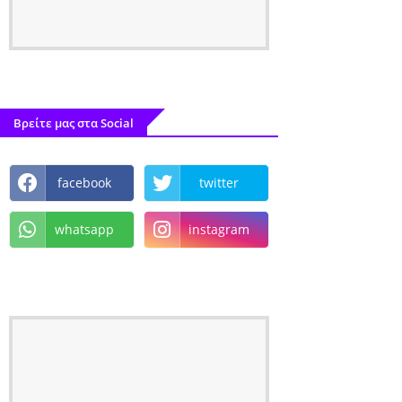
Βρείτε μας στα Social
facebook
twitter
whatsapp
instagram