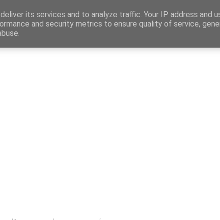
Map
eliver its services and to analyze traffic. Your IP address and 
ormance and security metrics to ensure quality of service, gen
abuse.
η
Αγγελίες Εργασίας
Δημόσιος Τομέας
Επικράτεια