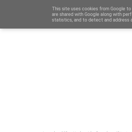
Αρχική
Καταχώρηση Αγγελίας
Επικοινωνία
Site 
This site uses cookies from Google to d
are shared with Google along with perf
statistics, and to detect and address 
Ενημέρωσ