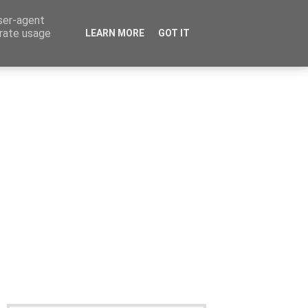
user-agent
erate usage
LEARN MORE
GOT IT
Καταχώρηση Αγγελίας