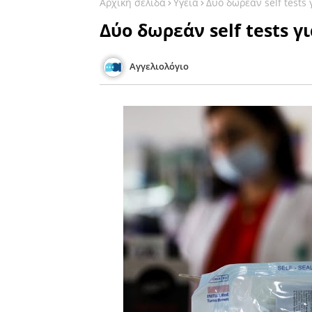
Αρχική σελίδα
Υγεία
Δύο δωρεάν self tests
Δύο δωρεάν self tests γ
Αγγελιολόγιο