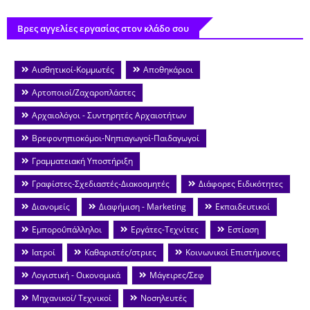
Βρες αγγελίες εργασίας στον κλάδο σου
Αισθητικοί-Κομμωτές
Αποθηκάριοι
Αρτοποιοί/Ζαχαροπλάστες
Αρχαιολόγοι - Συντηρητές Αρχαιοτήτων
Βρεφονηπιοκόμοι-Νηπιαγωγοί-Παιδαγωγοί
Γραμματειακή Υποστήριξη
Γραφίστες-Σχεδιαστές-Διακοσμητές
Διάφορες Ειδικότητες
Διανομείς
Διαφήμιση - Marketing
Εκπαιδευτικοί
Εμποροΰπάλληλοι
Εργάτες-Τεχνίτες
Εστίαση
Ιατροί
Καθαριστές/στριες
Κοινωνικοί Επιστήμονες
Λογιστική - Οικονομικά
Μάγειρες/Σεφ
Μηχανικοί/ Τεχνικοί
Νοσηλευτές