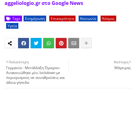
aggeliologio.gr στο Google News
Tags
Ενημέρωση
Επικαιρότητα
Κοινωνία
Κόσμος
Υγεία
Παλαιότερη
Νεότερη
Γερμανία - Mετάλλαξη Όμικρον:
Μάγειρας
Ανακοινώθηκε μίνι lockdown με
περιορισμούς σε συναθροίσεις και
άδεια γήπεδα