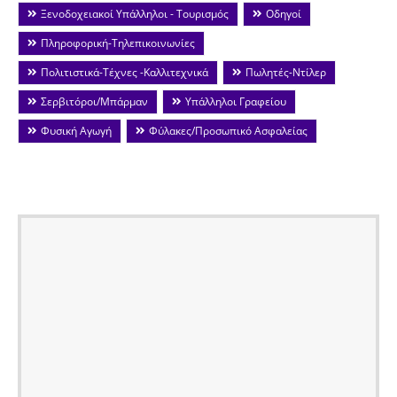
Ξενοδοχειακοί Υπάλληλοι - Τουρισμός
Οδηγοί
Πληροφορική-Τηλεπικοινωνίες
Πολιτιστικά-Τέχνες -Καλλιτεχνικά
Πωλητές-Ντίλερ
Σερβιτόροι/Μπάρμαν
Υπάλληλοι Γραφείου
Φυσική Αγωγή
Φύλακες/Προσωπικό Ασφαλείας