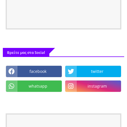
Βρείτε μας στα Social
facebook
twitter
whatsapp
instagram