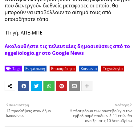
που διενεργούν διεθνείς μεταφορές οι οποίοι θα
μπορούν να υποβάλλουν το αίτημά τους από
οποιοδήποτε τόπο.
Πηγή: ΑΠΕ-ΜΠΕ
Ακολουθήστε τις τελευταίες δημοσιεύσεις από το
aggeliologio.gr στο Google News
Tags
Ενημέρωση
Επικαιρότητα
Κοινωνία
Τεχνολογία
Παλαιότερη
Νεότερη
12 προσλήψεις στον Δήμο
Η πλατφόρμα των ραντεβού για τον
Ιωαννίνων
εμβολιασμό παιδιών 5-11 ετών θα
ανοίξει στις 10 Δεκεμβρίου