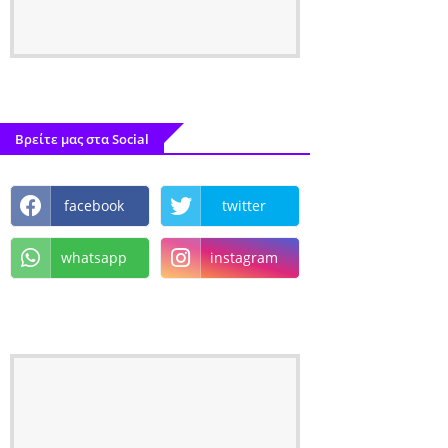
Βρείτε μας στα Social
facebook
twitter
whatsapp
instagram