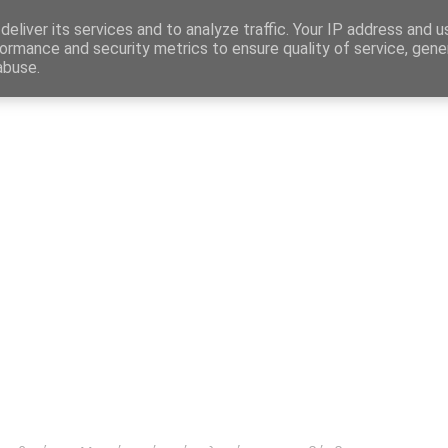
Map
eliver its services and to analyze traffic. Your IP address and 
ormance and security metrics to ensure quality of service, gen
abuse.
η
Αγγελίες Εργασίας
Δημόσιος Τομέας
Επικράτεια