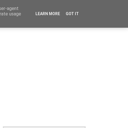
user-agent
erate usage
LEARN MORE
GOT IT
Καταχώρηση Αγγελίας