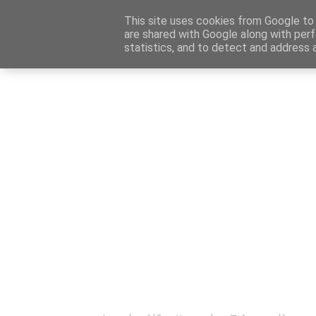
Αρχική
Καταχώρηση Αγγελίας
Επικοινωνία
Site 
This site uses cookies from Google to d
are shared with Google along with perf
statistics, and to detect and address 
Ενημέρωσ