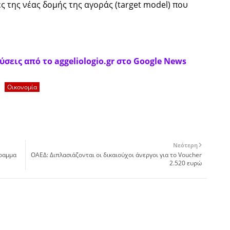
ς της νέας δομής της αγοράς (target model) που
σεις από το aggeliologio.gr στο Google News
Οικονομία
Νεότερη
γραμμα
ΟΑΕΔ: Διπλασιάζονται οι δικαιούχοι άνεργοι για το Voucher
2.520 ευρώ