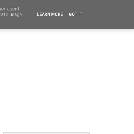
user-agent
erate usage
LEARN MORE
GOT IT
Καταχώρηση Αγγελίας