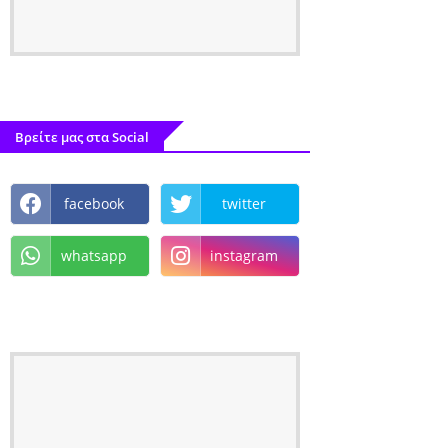
Βρείτε μας στα Social
facebook
twitter
whatsapp
instagram