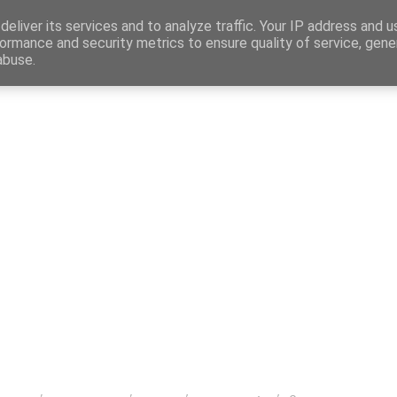
Map
eliver its services and to analyze traffic. Your IP address and 
ormance and security metrics to ensure quality of service, gen
abuse.
η
Αγγελίες Εργασίας
Δημόσιος Τομέας
Επικράτεια