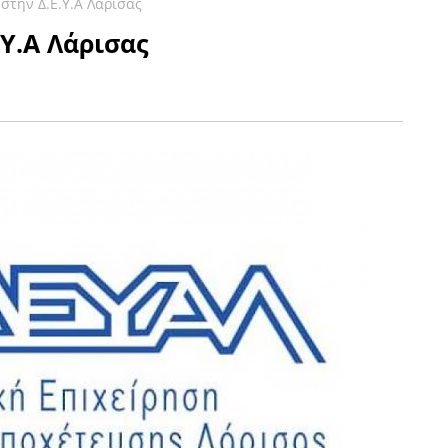
στην Δ.Ε.Υ.Α Λάρισας
.Υ.Α Λάρισας