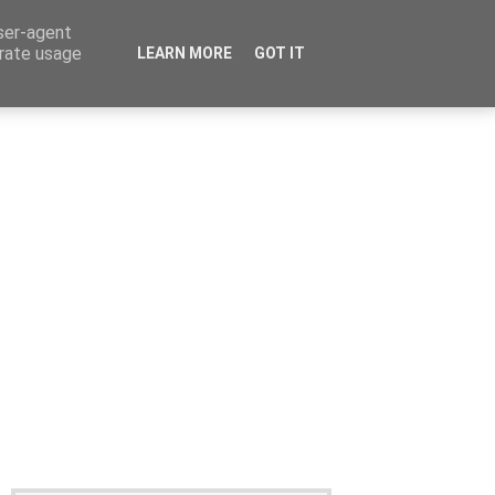
user-agent
erate usage
LEARN MORE
GOT IT
Καταχώρηση Αγγελίας