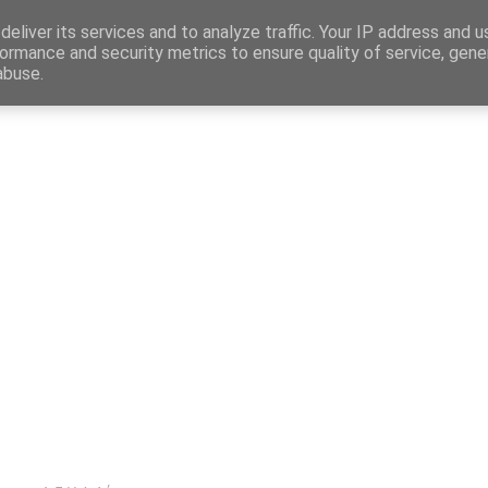
Map
eliver its services and to analyze traffic. Your IP address and 
ormance and security metrics to ensure quality of service, gen
abuse.
η
Αγγελίες Εργασίας
Δημόσιος Τομέας
Επικράτεια