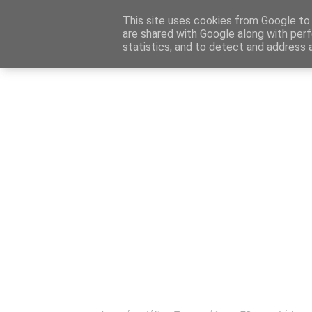
Αρχική
Καταχώρηση Αγγελίας
Επικοινωνία
Site 
This site uses cookies from Google to d
are shared with Google along with perf
statistics, and to detect and address 
Ενημέρωσ