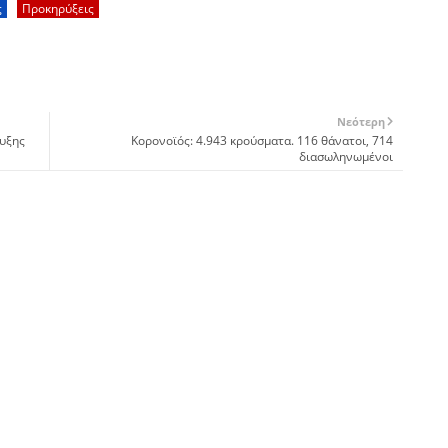
ς
Προκηρύξεις
Νεότερη
υξης
Koρονοϊός: 4.943 κρούσματα. 116 θάνατοι, 714
διασωληνωμένοι