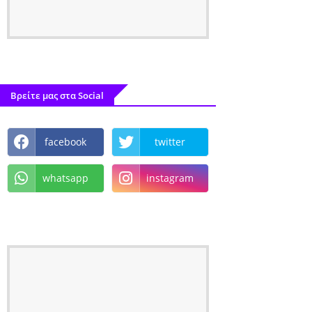
Βρείτε μας στα Social
facebook
twitter
whatsapp
instagram