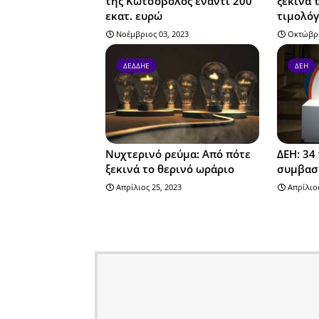
της Κωτσόβολος έναντι 200
ξεκινά 
εκατ. ευρώ
τιμολόγ
Νοέμβριος 03, 2023
Οκτώβρι
ΔΕΔΔΗΕ
ΔΕΗ
Νυχτερινό ρεύμα: Από πότε
ΔΕΗ: 34
ξεκινά το θερινό ωράριο
συμβασ
Απρίλιος 25, 2023
Απρίλιος