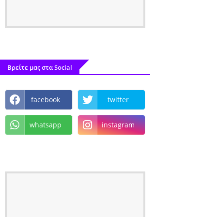
Βρείτε μας στα Social
facebook
twitter
whatsapp
instagram