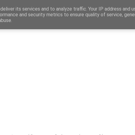
Map
eliver its services and to analyze traffic. Your IP address and 
ormance and security metrics to ensure quality of service, gen
abuse.
η
Αγγελίες Εργασίας
Δημόσιος Τομέας
Επικράτεια