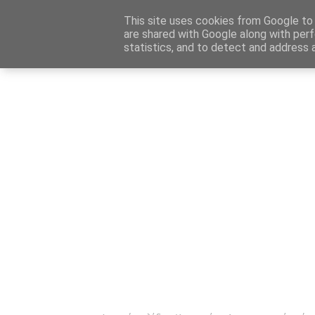
Αρχική
Καταχώρηση Αγγελίας
Επικοινωνία
Site 
This site uses cookies from Google to d
are shared with Google along with perf
statistics, and to detect and address 
Ενημέρωσ