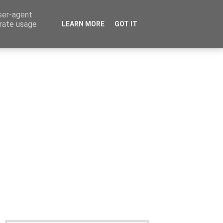
user-agent
erate usage
LEARN MORE
GOT IT
Καταχώρηση Αγγελίας