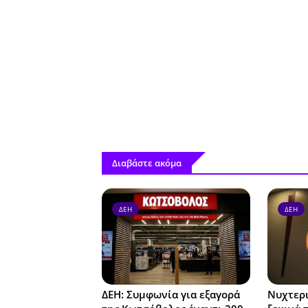
Διαβάστε ακόμα
ΔΕΗ
ΔΕΗ
ΔΕΗ: Συμφωνία για εξαγορά
Νυχτερι