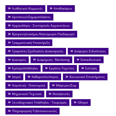
Αισθητικοί-Κομμωτές
Αποθηκάριοι
Αρτοποιοί/Ζαχαροπλάστες
Αρχαιολόγοι - Συντηρητές Αρχαιοτήτων
Βρεφονηπιοκόμοι-Νηπιαγωγοί-Παιδαγωγοί
Γραμματειακή Υποστήριξη
Γραφίστες-Σχεδιαστές-Διακοσμητές
Διάφορες Ειδικότητες
Διανομείς
Διαφήμιση - Marketing
Εκπαιδευτικοί
Εμποροΰπάλληλοι
Εργάτες-Τεχνίτες
Εστίαση
Ιατροί
Καθαριστές/στριες
Κοινωνικοί Επιστήμονες
Λογιστική - Οικονομικά
Μάγειρες/Σεφ
Μηχανικοί/ Τεχνικοί
Νοσηλευτές
Ξενοδοχειακοί Υπάλληλοι - Τουρισμός
Οδηγοί
Πληροφορική-Τηλεπικοινωνίες