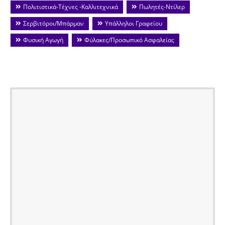
Πολιτιστικά-Τέχνες -Καλλιτεχνικά
Πωλητές-Ντίλερ
Σερβιτόροι/Μπάρμαν
Υπάλληλοι Γραφείου
Φυσική Αγωγή
Φύλακες/Προσωπικό Ασφαλείας