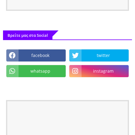
Βρείτε μας στα Social
facebook
twitter
whatsapp
instagram