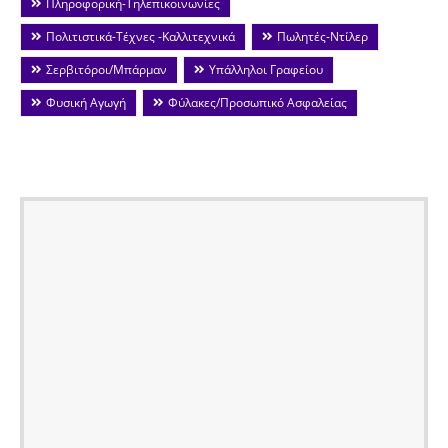
Πληροφορική-Τηλεπικοινωνίες
Πολιτιστικά-Τέχνες -Καλλιτεχνικά
Πωλητές-Ντίλερ
Σερβιτόροι/Μπάρμαν
Υπάλληλοι Γραφείου
Φυσική Αγωγή
Φύλακες/Προσωπικό Ασφαλείας