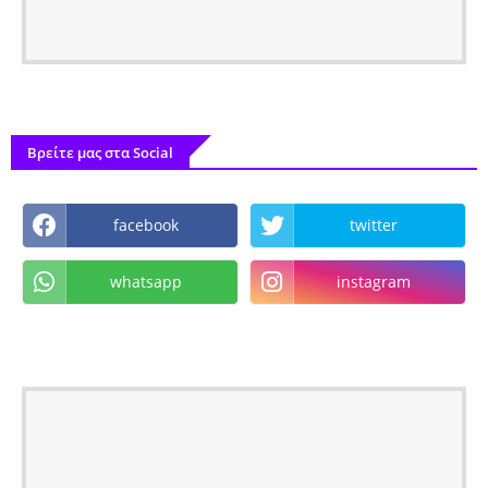
Βρείτε μας στα Social
facebook
twitter
whatsapp
instagram