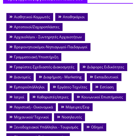
Αισθητικοί-Κομμωτές
Αποθηκάριοι
Αρτοποιοί/Ζαχαροπλάστες
Αρχαιολόγοι - Συντηρητές Αρχαιοτήτων
Βρεφονηπιοκόμοι-Νηπιαγωγοί-Παιδαγωγοί
Γραμματειακή Υποστήριξη
Γραφίστες-Σχεδιαστές-Διακοσμητές
Διάφορες Ειδικότητες
Διανομείς
Διαφήμιση - Marketing
Εκπαιδευτικοί
Εμποροΰπάλληλοι
Εργάτες-Τεχνίτες
Εστίαση
Ιατροί
Καθαριστές/στριες
Κοινωνικοί Επιστήμονες
Λογιστική - Οικονομικά
Μάγειρες/Σεφ
Μηχανικοί/ Τεχνικοί
Νοσηλευτές
Ξενοδοχειακοί Υπάλληλοι - Τουρισμός
Οδηγοί