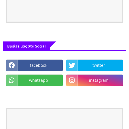
Βρείτε μας στα Social
facebook
twitter
whatsapp
instagram