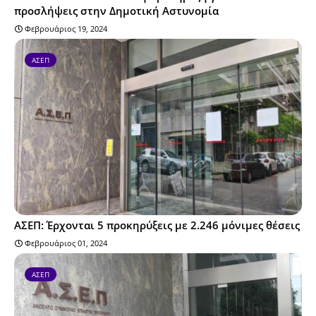
προσλήψεις στην Δημοτική Αστυνομία
Φεβρουάριος 19, 2024
ΑΣΕΠ
ΑΣΕΠ: Έρχονται 5 προκηρύξεις με 2.246 μόνιμες θέσεις
Φεβρουάριος 01, 2024
ΑΣΕΠ