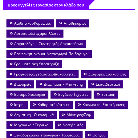
Βρες αγγελίες εργασίας στον κλάδο σου
Αισθητικοί-Κομμωτές
Αποθηκάριοι
Αρτοποιοί/Ζαχαροπλάστες
Αρχαιολόγοι - Συντηρητές Αρχαιοτήτων
Βρεφονηπιοκόμοι-Νηπιαγωγοί-Παιδαγωγοί
Γραμματειακή Υποστήριξη
Γραφίστες-Σχεδιαστές-Διακοσμητές
Διάφορες Ειδικότητες
Διανομείς
Διαφήμιση - Marketing
Εκπαιδευτικοί
Εμποροΰπάλληλοι
Εργάτες-Τεχνίτες
Εστίαση
Ιατροί
Καθαριστές/στριες
Κοινωνικοί Επιστήμονες
Λογιστική - Οικονομικά
Μάγειρες/Σεφ
Μηχανικοί/ Τεχνικοί
Νοσηλευτές
Ξενοδοχειακοί Υπάλληλοι - Τουρισμός
Οδηγοί