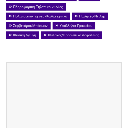
Πληροφορική-Τηλεπικοινωνίες
Πολιτιστικά-Τέχνες -Καλλιτεχνικά
Πωλητές-Ντίλερ
Σερβιτόροι/Μπάρμαν
Υπάλληλοι Γραφείου
Φυσική Αγωγή
Φύλακες/Προσωπικό Ασφαλείας